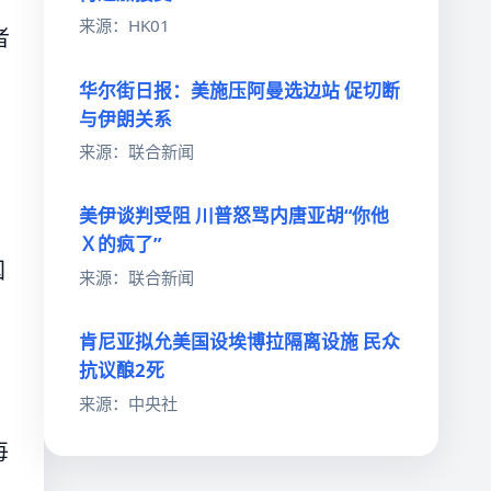
来源：HK01
者
华尔街日报：美施压阿曼选边站 促切断
与伊朗关系
来源：联合新闻
美伊谈判受阻 川普怒骂内唐亚胡“你他
Ｘ的疯了”
国
来源：联合新闻
肯尼亚拟允美国设埃博拉隔离设施 民众
抗议酿2死
来源：中央社
每