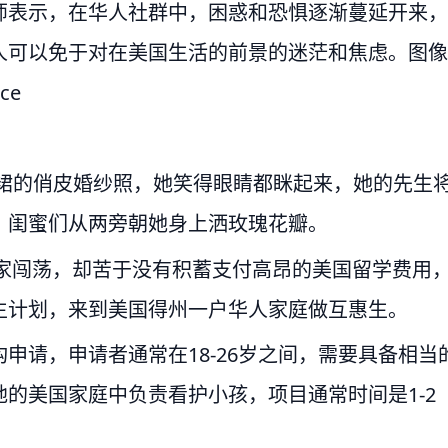
师表示，在华人社群中，困惑和恐惧逐渐蔓延开来，
人可以免于对在美国生活的前景的迷茫和焦虑。图像
nce
纱裙的俏皮婚纱照，她笑得眼睛都眯起来，她的先生
，闺蜜们从两旁朝她身上洒玫瑰花瓣。
离家闯荡，却苦于没有积蓄支付高昂的美国留学费用
生计划，来到美国得州一户华人家庭做互惠生。
申请，申请者通常在18-26岁之间，需要具备相当
的美国家庭中负责看护小孩，项目通常时间是1-2