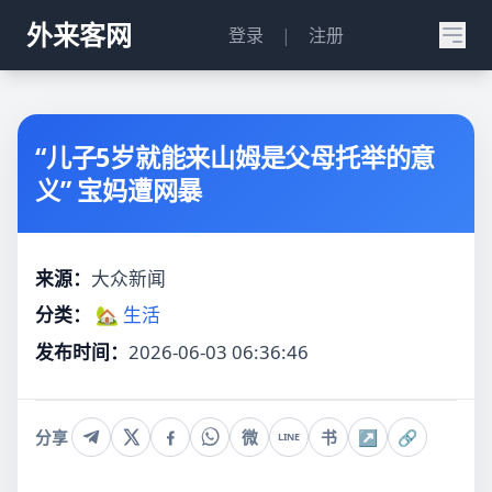
外来客网
登录
|
注册
“儿子5岁就能来山姆是父母托举的意
义” 宝妈遭网暴
来源：
大众新闻
分类：
🏡 生活
发布时间：
2026-06-03 06:36:46
分享
微
书
↗
🔗
LINE