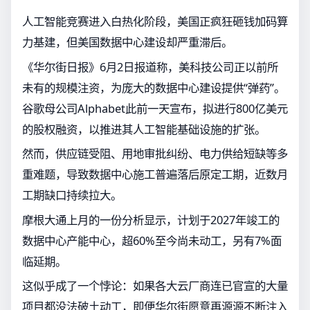
人工智能竞赛进入白热化阶段，美国正疯狂砸钱加码算
力基建，但美国数据中心建设却严重滞后。
《华尔街日报》6月2日报道称，美科技公司正以前所
未有的规模注资，为庞大的数据中心建设提供“弹药”。
谷歌母公司Alphabet此前一天宣布，拟进行800亿美元
的股权融资，以推进其人工智能基础设施的扩张。
然而，供应链受阻、用地审批纠纷、电力供给短缺等多
重难题，导致数据中心施工普遍落后原定工期，近数月
工期缺口持续拉大。
摩根大通上月的一份分析显示，计划于2027年竣工的
数据中心产能中心，超60%至今尚未动工，另有7%面
临延期。
这似乎成了一个悖论：如果各大云厂商连已官宣的大量
项目都没法破土动工，即便华尔街愿意再源源不断注入