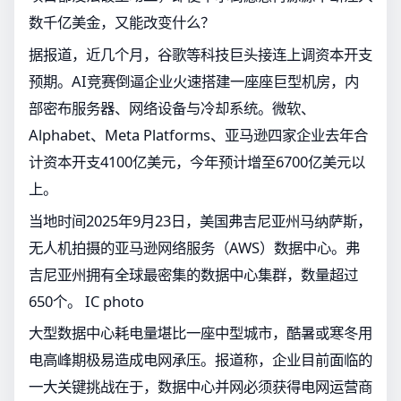
数千亿美金，又能改变什么？
据报道，近几个月，谷歌等科技巨头接连上调资本开支
预期。AI竞赛倒逼企业火速搭建一座座巨型机房，内
部密布服务器、网络设备与冷却系统。微软、
Alphabet、Meta Platforms、亚马逊四家企业去年合
计资本开支4100亿美元，今年预计增至6700亿美元以
上。
当地时间2025年9月23日，美国弗吉尼亚州马纳萨斯，
无人机拍摄的亚马逊网络服务（AWS）数据中心。弗
吉尼亚州拥有全球最密集的数据中心集群，数量超过
650个。 IC photo
大型数据中心耗电量堪比一座中型城市，酷暑或寒冬用
电高峰期极易造成电网承压。报道称，企业目前面临的
一大关键挑战在于，数据中心并网必须获得电网运营商