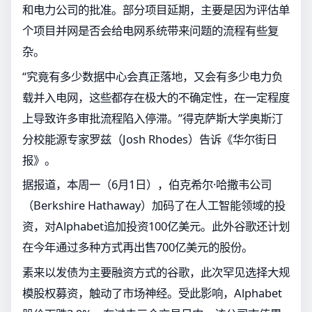
和电力公司的批准。部分项目延期，主要是因为评估单
个项目并网是否会给电网系统带来问题的流程有些复
杂。
“究竟有多少数据中心会真正落地，又会有多少电力负
载并入电网，这些都存在极大的不确定性，在一定程度
上导致许多审批流程陷入停滞。”得克萨斯大学奥斯汀
分校能源专家罗兹（Josh Rhodes）告诉《华尔街日
报》。
据报道，本周一（6月1日），伯克希尔·哈撒韦公司
（Berkshire Hathaway）加码了在人工智能领域的投
资，对Alphabet追加投资100亿美元。此外谷歌还计划
在今年通过多种方式再出售700亿美元的股份。
素来以发债为主要融资方式的谷歌，此次罕见选择大规
模股权募资，触动了市场神经。受此影响，Alphabet