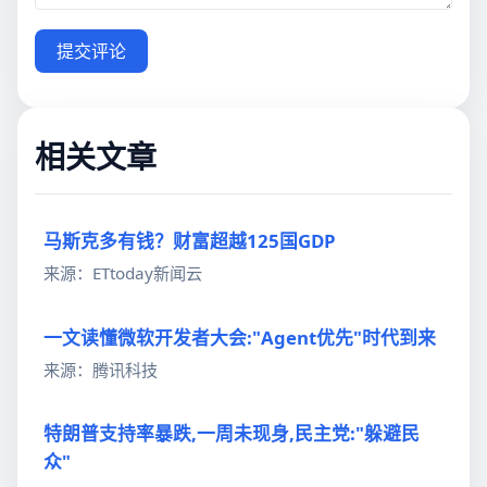
提交评论
相关文章
马斯克多有钱？财富超越125国GDP
来源：ETtoday新闻云
一文读懂微软开发者大会:"Agent优先"时代到来
来源：腾讯科技
特朗普支持率暴跌,一周未现身,民主党:"躲避民
众"