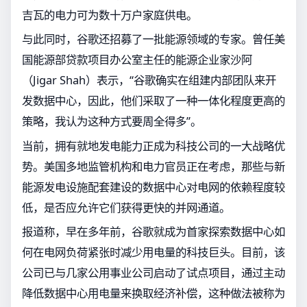
吉瓦的电力可为数十万户家庭供电。
与此同时，谷歌还招募了一批能源领域的专家。曾任美
国能源部贷款项目办公室主任的能源企业家沙阿
（Jigar Shah）表示，“谷歌确实在组建内部团队来开
发数据中心，因此，他们采取了一种一体化程度更高的
策略，我认为这种方式要周全得多”。
当前，拥有就地发电能力正成为科技公司的一大战略优
势。美国多地监管机构和电力官员正在考虑，那些与新
能源发电设施配套建设的数据中心对电网的依赖程度较
低，是否应允许它们获得更快的并网通道。
报道称，早在多年前，谷歌就成为首家探索数据中心如
何在电网负荷紧张时减少用电量的科技巨头。目前，该
公司已与几家公用事业公司启动了试点项目，通过主动
降低数据中心用电量来换取经济补偿，这种做法被称为