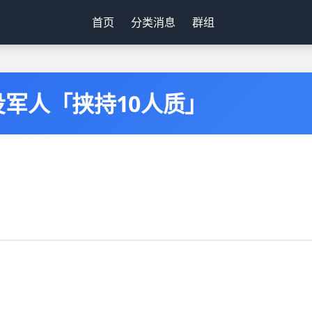
首页
分类消息
群组
军人「挟持10人质」