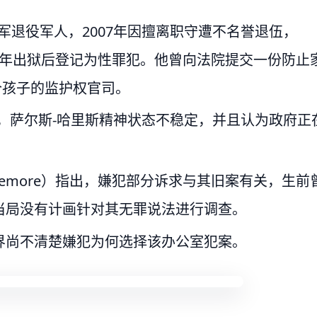
军退役军人，2007年因擅离职守遭不名誉退伍，
018年出狱后登记为性罪犯。他曾向法院提交一份防止
个孩子的监护权官司。
o）形容，萨尔斯-哈里斯精神状态不稳定，并且认为政府正
lakemore）指出，嫌犯部分诉求与其旧案有关，生前
当局没有计画针对其无罪说法进行调查。
界尚不清楚嫌犯为何选择该办公室犯案。