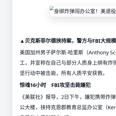
▲贝克斯菲尔德挟持案，警方与FBI大规
美国加州男子萨尔斯-哈里斯（Anthony Scot
工，并宣称在自己与部分人质身上绑有炸弹
坚行动中被击毙，所有人质平安获救。
惊魂16小时 FBI攻坚击毙嫌犯
《美联社》报导，2日下午，嫌犯携带炸弹闯入
公大楼，挟持克恩郡教育总监办公室（Kern Count