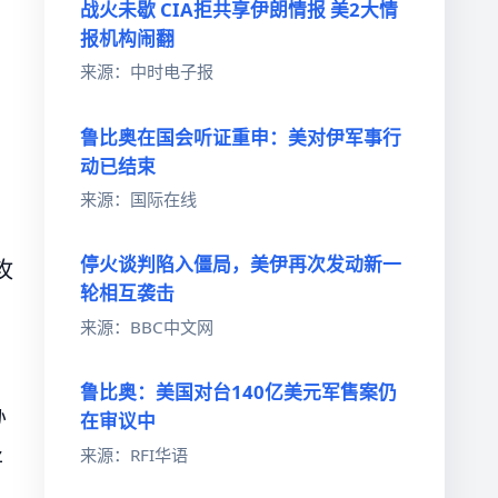
战火未歇 CIA拒共享伊朗情报 美2大情
报机构闹翻
来源：中时电子报
鲁比奥在国会听证重申：美对伊军事行
动已结束
来源：国际在线
停火谈判陷入僵局，美伊再次发动新一
攻
轮相互袭击
来源：BBC中文网
鲁比奥：美国对台140亿美元军售案仍
办
在审议中
来源：RFI华语
将