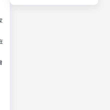
家
在
曾