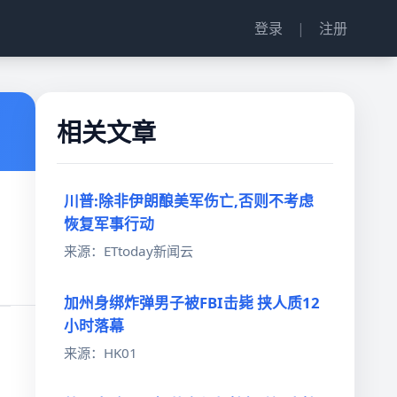
登录
|
注册
相关文章
川普:除非伊朗酿美军伤亡,否则不考虑
恢复军事行动
来源：ETtoday新闻云
加州身绑炸弹男子被FBI击毙 挟人质12
小时落幕
来源：HK01