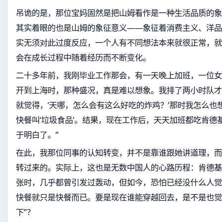
吊诡的是，那位宝妈固然是把山姆看作是一种生活品质的象
其实着眼的也是山姆的象征意义——象征着消费主义、洋品
实无须对此过度反应，一个人有不同想法本来就很正常，就
会在成长过程中随着经历而不断变化。
二十多年前，我刚毕业工作那会，有一天晚上加班，一位女
开到上海时，那种盛况，真是难以想象。我排了两小时队才
就觉得，‘天哪，怎么会有这么好吃的炸鸡？’那时我怎么也
快餐叫‘垃圾食品’。结果，现在工作后，天天加班都吃肯德
于明白了。”
在此，我那位同事的认知转变，并不是靠谁跟她讲道理，而
转过来的。实际上，这也是无数中国人的心路历程：肯德基
张时，几乎都曾引发过轰动，但如今，恐怕已经没什么人觉
快餐就只是快餐而已。要是现在谁能穿越回去，是不是也觉
下”？