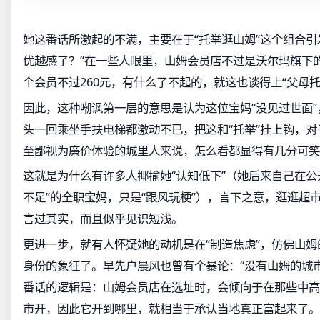
她这番话所激起的不满，主要在于“托举逛山姆”这个组合引
优越感了？”在一些人眼里，山姆会员店不过是沃尔玛旗下
个会员不过260元，有什么了不起的，就这也谈得上“父母托
因此，这种嘲讽第一层的意思是认为这位宝妈“没见过世面
头一回乘坐手扶电梯都激动不已，把这和“托举”挂上钩，
至鄙视为廉价体验的城里人来说，怎么看都显得有几分可笑
这就是为什么有许多人揶揄她“认知低下”（她后来自己在公
不足”的全职宝妈，只是“跟风玩梗”），言下之意，逛逛超市
言过其实，而且似乎见识短浅。
更进一步，就有人怀疑她的动机是在“制造焦虑”，仿佛山
身份的象征了。早先户晨风也曾有个暴论：“没有山姆的城
番话的逻辑是：山姆会员店在选址时，会倾向于在那些中高
市开，因此它开到哪里，就相当于承认当地真正富起来了。