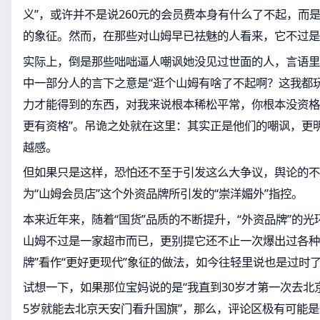
义”，或许并不是说260元的会员费本身有什么了不起，而
的象征。然而，在那些对山姆早已祛魅的人看来，它不过是
实际上，倒是那些咄咄逼人嘲讽她没见过世面的人，言语里
中一部分人的言下之意是“逛个山姆有啥了不起啊？这我都玩
力才能得到的东西，对我来说根本稀松平常，你根本没资格
更有资格”。吊诡之处就在这里：其实正是他们的嘲讽，更
越感。
但如果只是这样，恐怕还不至于引发这么大争议，舆论的不
为“山姆会员店”这个外资品牌所引发的“崇洋媚外”指控。
本来近年来，随着“国货”品质的不断提升，“外资品牌”的
山姆不过是一家超市而已，更别提它还不止一次爆出过各种
牌”看作“更好更现代”象征的做法，如今往轻里说也是过时
试想一下，如果那位宝妈说的是“我直到30岁才第一次去北
5岁就能去北京天安门看升国旗”，那么，评论区极有可能