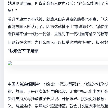
她没见过世面，但肯定会有人厉声驳斥：“这怎么能说土？
量！”
看升国旗本身不花钱，就算从山东进京的路费也不贵，但这
很能被国人所认可了。因为这就扯不上“崇洋媚外”、“消费主
看作是不但一代比一代强，且是对下一代相当有意义的教育
问题就在这里：为什么国人可以接受这样的“托举”，却不能
“认知低下”不是罪
中国人普遍都期待“一代能比一代过得更好”，代际的“托举
的，然而，正是这次茶杯里的风波，无意中标示出中国社会
受并支持父母托举孩子长见识、开拓眼界、接受更好教育，
义、阶层焦虑、崇洋媚外这些标签，就会引发巨大争议乃至