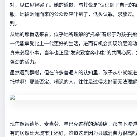
对，见仁见智罢了。她的道歉，与其说是“认识到了自己的
服：她被汹涌而来的公众反应吓到了，低头认罪，求放过。
判。
从她的那番话来看，似乎她所理解的“托举”着眼于为孩子
一代能享受比上一代更好的生活，进而有机会实现阶层流动
真未必是小事，当年也正是“发家致富奔小康”的共同心愿
强劲的活力。
虽然遭到群嘲，但在许多普通人的认知里，孩子从小就能进
托举啊！那些否定、嘲讽的人，往往是过得太好而无法理解
现在像肯德基、麦当劳、星巴克这样的连锁店，都向下渗透
有的居然比大城市里还好，难道这是因为县城消费力很高吗