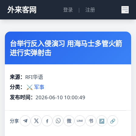
外来客网
登录
|
注册
台举行反入侵演习 用海马士多管火箭
进行实弹射击
来源：
RFI华语
分类：
⚔️ 军事
发布时间：
2026-06-10 10:00:49
分享
微
书
↗
🔗
LINE