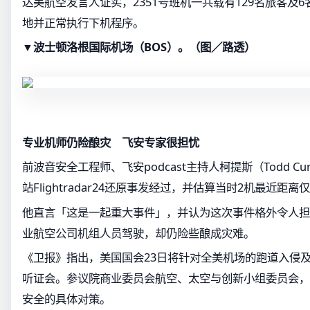
达美航空发言人证实，2351号班机一共载有129名旅客及
地并正常执行下机程序。
▼波士顿洛根国际机场（BOS）。（图／路透）
专业机师仍险酿灾
飞安专家很担忧
前波音安全工程师、飞安podcast主持人柯提斯（Todd Cu
站Flightradar24还原事发经过，并估算当时2机最近距离
他直言「这是一起重大事件」，并认为这次事件格外令人担
业航空公司机组人员驾驶，却仍险些酿成灾难。
《卫报》指出，美国国会23日将针对全美机场的跑道入侵
听证会。参议院商业委员会航空、太空与创新小组委员会，
安全的具体对策。