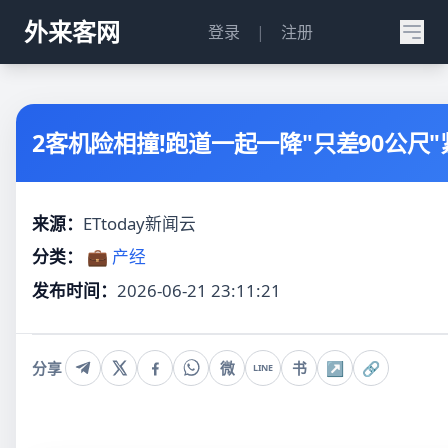
外来客网
登录
|
注册
2客机险相撞!跑道一起一降"只差90公尺
来源：
ETtoday新闻云
分类：
💼 产经
发布时间：
2026-06-21 23:11:21
分享
微
书
↗
🔗
LINE