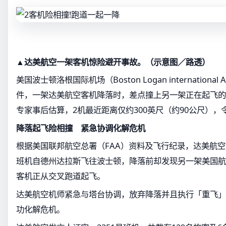
▲达美航空一架客机惊险避开事故。（示意图／路透）
美国波士顿洛根国际机场（Boston Logan international
件，一架达美航空客机降落时，差点撞上另一架正在起飞的
专家事后估算，2机最近距离仅约300英尺（约90公尺），
降落起飞险相撞 紧急协调化解危机
根据美国联邦航空总署（FAA）资料及飞行纪录，达美航空（Delta
班机自德州达拉斯飞往波士顿，降落前却发现另一架美国航空（Amer
客机正从交叉跑道起飞。
达美航空机师紧急与塔台协调，放弃降落并且执行「重飞」（g
功化解危机。