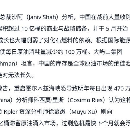
场副总裁沙阿（Janiv Shah）分析，中国在战前大量收
超过 10 亿桶的商业与战略储备，并于 5 月开始
性成长也大幅削弱了对化石燃料的依赖。根据国际能
使每日原油消耗量减少约 100 万桶。大屿山集团
id Fishman）坦言，中国的库存是全球原油市场的绝佳
绝对无法长久。
告，重启霍尔木兹海峡恐导致明年每日出现 470 
ina）分析师科西莫·里斯（Cosimo Ries）认为这
ler 资深分析师徐慕愚（Muyu Xu）则向
1 亿桶滞留原油涌入市场，过剩危机最快下个月就会