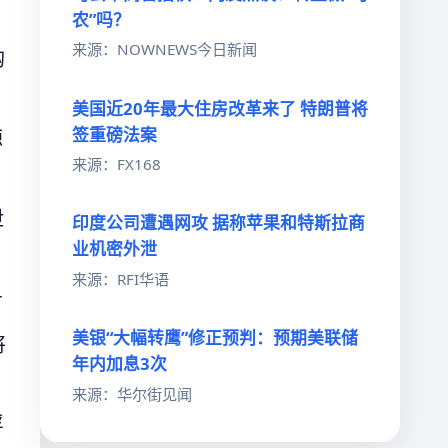
农”吗？
来源：NOWNEWS今日新闻
购
美国近20年最大住房改革来了 特朗普将
签重磅法案
源
来源：FX168
泄
印度公司遭遇网攻 据称苹果和特斯拉商
业机密外泄
来源：RFI华语
万
美银“大幅转鹰”修正预判：预期美联储
将
年内加息3次
来源：华尔街见闻
浮