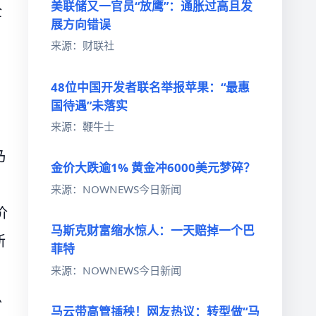
美联储又一官员“放鹰”：通胀过高且发
全
展方向错误
来源：财联社
48位中国开发者联名举报苹果：“最惠
国待遇”未落实
来源：鞭牛士
乃
金价大跌逾1% 黄金冲6000美元梦碎？
，
来源：NOWNEWS今日新闻
价
马斯克财富缩水惊人：一天赔掉一个巴
新
菲特
来源：NOWNEWS今日新闻
总
马云带高管插秧！网友热议：转型做“马