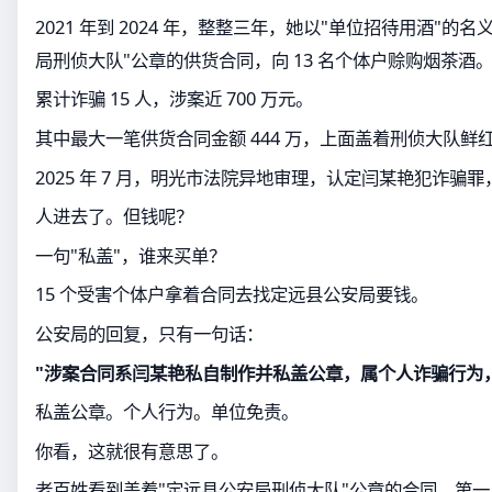
2021 年到 2024 年，整整三年，她以"单位招待用酒"的
局刑侦大队"公章的供货合同，向 13 名个体户赊购烟茶酒
累计诈骗 15 人，涉案近 700 万元。
其中最大一笔供货合同金额 444 万，上面盖着刑侦大队鲜
2025 年 7 月，明光市法院异地审理，认定闫某艳犯诈骗罪
人进去了。但钱呢？
一句"私盖"，谁来买单？
15 个受害个体户拿着合同去找定远县公安局要钱。
公安局的回复，只有一句话：
"涉案合同系闫某艳私自制作并私盖公章，属个人诈骗行为
私盖公章。个人行为。单位免责。
你看，这就很有意思了。
老百姓看到盖着"定远县公安局刑侦大队"公章的合同，第