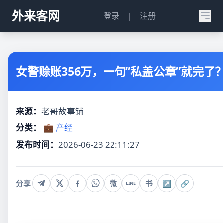
外来客网
登录
|
注册
女警赊账356万，一句”私盖公章”就完了
来源：
老哥故事铺
分类：
💼 产经
发布时间：
2026-06-23 22:11:27
分享
微
书
↗
🔗
LINE