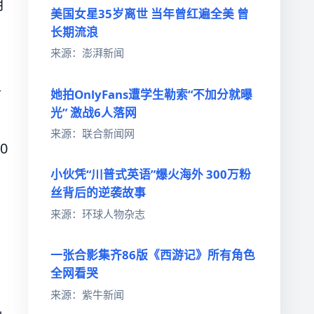
月
美国女星35岁离世 当年曾红遍全美 曾
长期流浪
来源：澎湃新闻
分
她拍OnlyFans遭学生勒索“不加分就曝
光” 激战6人落网
来源：联合新闻网
0
小伙凭“川普式英语”爆火海外 300万粉
丝背后的逆袭故事
来源：环球人物杂志
一张合影集齐86版《西游记》所有角色
全网看哭
来源：紫牛新闻