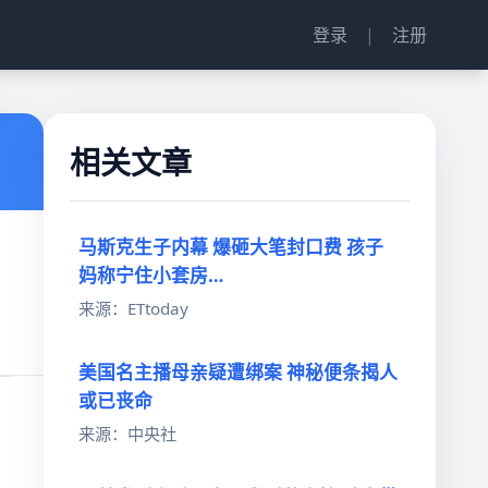
登录
|
注册
相关文章
马斯克生子内幕 爆砸大笔封口费 孩子
妈称宁住小套房…
来源：ETtoday
美国名主播母亲疑遭绑案 神秘便条揭人
或已丧命
来源：中央社