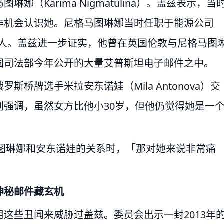
（Karima Nigmatulina）。盖兹表示，当
作机会认识她。尼格马图琳娜当时任职于能源公司
要投资人。盖兹进一步证实，他曾在英国伦敦与尼格马图
国司法部今年公开的大量艾普斯坦电子邮件之中。
桥牌选手米拉安东诺娃（Mila Antonova）交
强调，虽然女方比他小30岁，但他仍觉得她是一
马图琳娜和安东诺娃的关系时，「那对她来说非常痛
神秘邮件藏玄机
这些丑闻来威胁过盖兹。委员会出示一封2013年