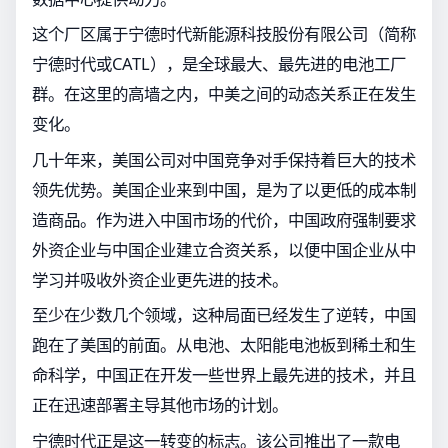
这个厂区属于宁德时代新能源科技股份有限公司（简称
宁德时代或CATL），是全球最大、最先进的电池工厂
群。在这里的高墙之内，中美之间的动态关系正在发生
变化。
几十年来，美国公司对中国竞争对手保持着巨大的技术
领先优势。美国企业来到中国，是为了以更低的成本制
造商品。作为进入中国市场的代价，中国政府强制要求
外资企业与中国企业建立合资关系，以便中国企业从中
学习并吸收外资企业更先进的技术。
至少在少数几个领域，这种局面已经发生了逆转，中国
跑在了美国的前面。从电池、太阳能电池板到稀土和生
命科学，中国正在开发一些世界上最先进的技术，并且
正在迅速部署主导其他市场的计划。
宁德时代正是这一转变的标志。该公司推出了一款电