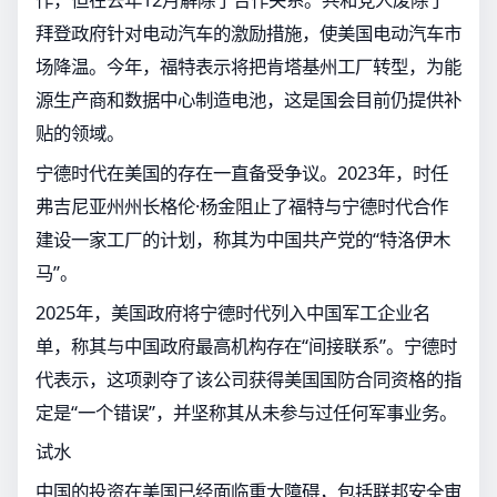
拜登政府针对电动汽车的激励措施，使美国电动汽车市
场降温。今年，福特表示将把肯塔基州工厂转型，为能
源生产商和数据中心制造电池，这是国会目前仍提供补
贴的领域。
宁德时代在美国的存在一直备受争议。2023年，时任
弗吉尼亚州州长格伦·杨金阻止了福特与宁德时代合作
建设一家工厂的计划，称其为中国共产党的“特洛伊木
马”。
2025年，美国政府将宁德时代列入中国军工企业名
单，称其与中国政府最高机构存在“间接联系”。宁德时
代表示，这项剥夺了该公司获得美国国防合同资格的指
定是“一个错误”，并坚称其从未参与过任何军事业务。
试水
中国的投资在美国已经面临重大障碍，包括联邦安全审