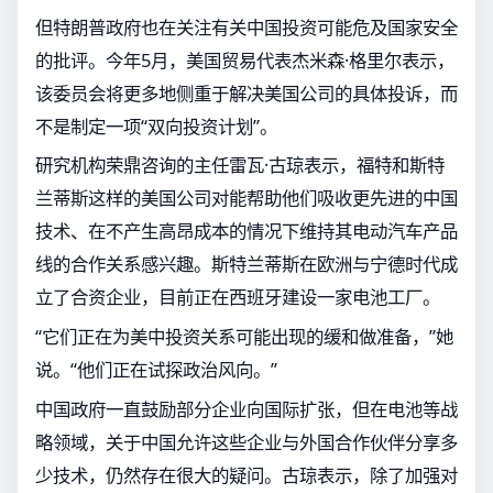
但特朗普政府也在关注有关中国投资可能危及国家安全
的批评。今年5月，美国贸易代表杰米森·格里尔表示，
该委员会将更多地侧重于解决美国公司的具体投诉，而
不是制定一项“双向投资计划”。
研究机构荣鼎咨询的主任雷瓦·古琼表示，福特和斯特
兰蒂斯这样的美国公司对能帮助他们吸收更先进的中国
技术、在不产生高昂成本的情况下维持其电动汽车产品
线的合作关系感兴趣。斯特兰蒂斯在欧洲与宁德时代成
立了合资企业，目前正在西班牙建设一家电池工厂。
“它们正在为美中投资关系可能出现的缓和做准备，”她
说。“他们正在试探政治风向。”
中国政府一直鼓励部分企业向国际扩张，但在电池等战
略领域，关于中国允许这些企业与外国合作伙伴分享多
少技术，仍然存在很大的疑问。古琼表示，除了加强对