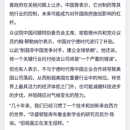
普政府在关税问题上让步。中国曾表示，它对制药等其
他行业的控制，未来可能成为对外国政府施加影响的杠
杆。
众议院中国问题特别委员会主席、密歇根州共和党众议
员约翰·穆勒纳尔表示，中国对宁德时代进行了补贴，
以此“削弱非中国竞争对手，建立全球依赖”。他还说，
将一个关键行业托付给该公司将是“一个严重的错误”。
但也有人表示，不与宁德时代等中国企业合作将导致美
国公司落后，从而削弱美国在重要行业中的地位。将世
界上最具活力的经济体拒之门外，也可能减缓科技进步
的步伐，并阻碍应对气候变化的努力。
“几十年来，我们已经习惯了一个技术和创新来自西方
的世界，”华盛顿智库布鲁金斯学会的研究员凯尔·陈
说。“但局面正在发生扭转。”