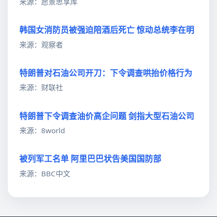
来源：愿景思享库
韩国女消防员被强迫陪酒后死亡 惊动总统李在明
来源：观察者
特朗普对石油公司开刀：下令调查哄抬价格行为
来源：财联社
特朗普下令调查油价高企问题 剑指大型石油公司
来源：8world
被列军工名单 阿里巴巴状告美国国防部
来源：BBC中文