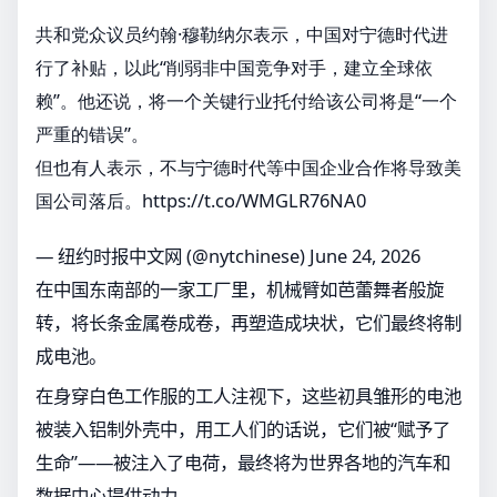
共和党众议员约翰·穆勒纳尔表示，中国对宁德时代进
行了补贴，以此“削弱非中国竞争对手，建立全球依
赖”。他还说，将一个关键行业托付给该公司将是“一个
严重的错误”。
但也有人表示，不与宁德时代等中国企业合作将导致美
国公司落后。
https://t.co/WMGLR76NA0
— 纽约时报中文网 (@nytchinese)
June 24, 2026
在中国东南部的一家工厂里，机械臂如芭蕾舞者般旋
转，将长条金属卷成卷，再塑造成块状，它们最终将制
成电池。
在身穿白色工作服的工人注视下，这些初具雏形的电池
被装入铝制外壳中，用工人们的话说，它们被“赋予了
生命”——被注入了电荷，最终将为世界各地的汽车和
数据中心提供动力。