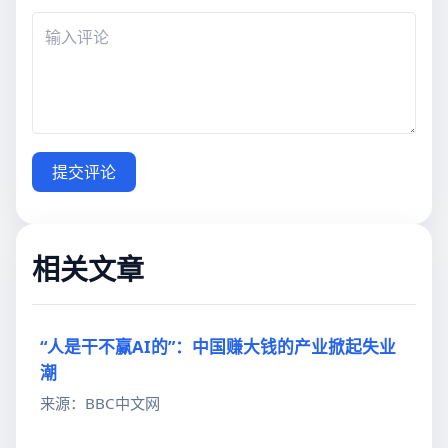
提交评论
相关文章
“人是干不赢AI的”：中国赚大钱的产业掀起失业
潮
来源：BBC中文网