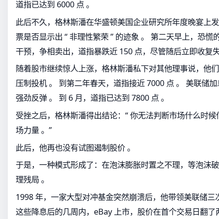
道指已达到 6000 点 。
此后不久，格林斯潘在华盛顿美国企业研究所年度晚宴上发表
票是否显示出 “ 非理性繁荣 ” 的迹象 。 第二天早上，恐
干预，争相卖出，道指暴跌近 150 点，尽管随后立即收复失
随着股市继续惊人上涨，格林斯潘私下对其他理事说，他们
压制投机 。 到第二年春天，道指接近 7000 点 。 美联储
强劲反弹 。 到 6 月，道指已达到 7800 点 。
受挫之后，格林斯潘得出结论：“ 你无法判断市场什么时
场力量 。”
此后，他再也没有试图遏制股价 。
于是，一种模式形成了：在泡沫膨胀时置之不理，等泡沫破
理残局 。
1998 年，一家大型对冲基金突然崩溃后，他带领美联储三
这些降息后的几周内，eBay 上市，股价在首个交易日翻了