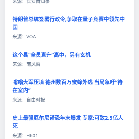
来源：长安街知事
特朗普总统签署行政令,争取在量子竞赛中领先中
国
来源：VOA
这个县“全员直升”高中，另有玄机
来源：南风窗
嗡嗡大军压境 德州数百万蜜蜂外逃 当局急吁“待
在室内”
来源：自由时报
史上最强厄尔尼诺恐年末爆发 专家:可致2.5亿人
死
来源：HK01