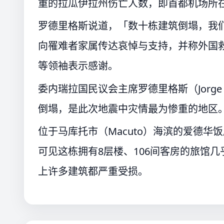
重的拉瓜伊拉州伤亡人数，即首都机场所
罗德里格斯说道，「数十栋建筑倒塌，我
向罹难者家属传达哀悼与支持，并称外国
等领袖表示感谢。
委内瑞拉国民议会主席罗德里格斯（Jorge 
倒塌，是此次地震中灾情最为惨重的地区
位于马库托市（Macuto）海滨的爱德华饭店
可见这栋拥有8层楼、106间客房的旅馆
上许多建筑都严重受损。