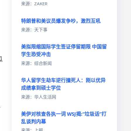
来源：ZAKER
特朗普和美议员爆发争吵，激烈互吼
来源：天下事
美拟限缩国际学生签证停留期限 中国留
学生恐受冲击
瓜
来源：综合新闻
华人留学生劫车逆行撞死人：刚以优异
成绩拿到硕士学位
来源：华人生活网
下
美伊对核查各执一词 WSJ揭:“垃圾话”打
乱谈判内幕
来源：上报