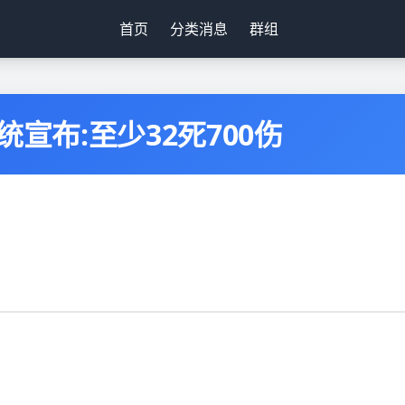
首页
分类消息
群组
宣布:至少32死700伤