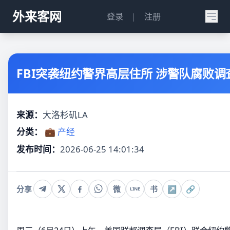
外来客网
登录
|
注册
FBI突袭纽约警界高层住所 涉警队腐败调
来源：
大洛杉矶LA
分类：
💼 产经
发布时间：
2026-06-25 14:01:34
分享
微
书
↗
🔗
LINE