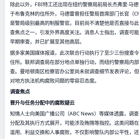
除此以外，FBI特工还出现在纽约警察局前局长杰弗里·马德雷（Je
于布鲁克林的住所外，马德雷曾担任警局首席部门长官（Chief o
是警局级别最高的制服警官。目前尚不清楚他是否直接与此
查焦点之一，引发外界高度关注。消息人士指出，调查可能
早期审查，并已扩展至其他高层。
据多家美国媒体报道，此次联合行动执行了至少三份搜查令
住所。联邦调查局在部分地点单独行动，而纽约警察局内部
查。曼哈顿南区检察官办公室尚未就调查细节发表评论，但
对地方执法机构腐败问题的零容忍态度。
调查焦点
晋升与任务分配中的腐败疑云
知情人士向美国广播公司（ABC News）等媒体透露，调
分配及其执行方式展开，可能涉及贿赂等指控。这类问题在
滥用、利益交换和人事腐败，不仅影响警队内部公平性，还