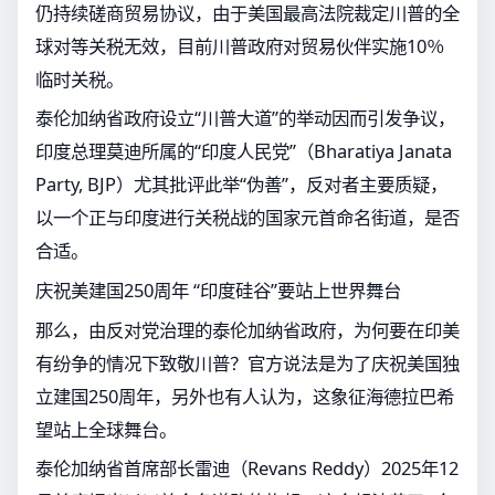
仍持续磋商贸易协议，由于美国最高法院裁定川普的全
球对等关税无效，目前川普政府对贸易伙伴实施10％
临时关税。
泰伦加纳省政府设立“川普大道”的举动因而引发争议，
印度总理莫迪所属的“印度人民党”（Bharatiya Janata
Party, BJP）尤其批评此举“伪善”，反对者主要质疑，
以一个正与印度进行关税战的国家元首命名街道，是否
合适。
庆祝美建国250周年 “印度硅谷”要站上世界舞台
那么，由反对党治理的泰伦加纳省政府，为何要在印美
有纷争的情况下致敬川普？官方说法是为了庆祝美国独
立建国250周年，另外也有人认为，这象征海德拉巴希
望站上全球舞台。
泰伦加纳省首席部长雷迪（Revans Reddy）2025年12