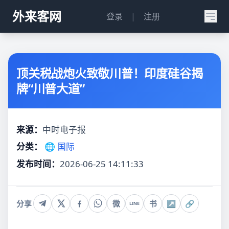
外来客网
登录
|
注册
顶关税战炮火致敬川普！印度硅谷揭
牌“川普大道”
来源：
中时电子报
分类：
🌐 国际
发布时间：
2026-06-25 14:11:33
分享
微
书
↗
🔗
LINE