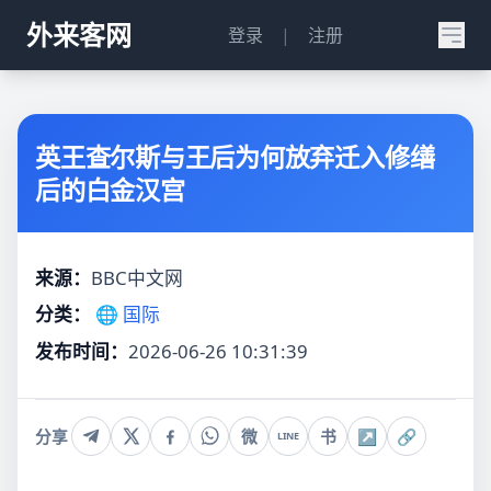
外来客网
登录
|
注册
英王查尔斯与王后为何放弃迁入修缮
后的白金汉宫
来源：
BBC中文网
分类：
🌐 国际
发布时间：
2026-06-26 10:31:39
分享
微
书
↗
🔗
LINE