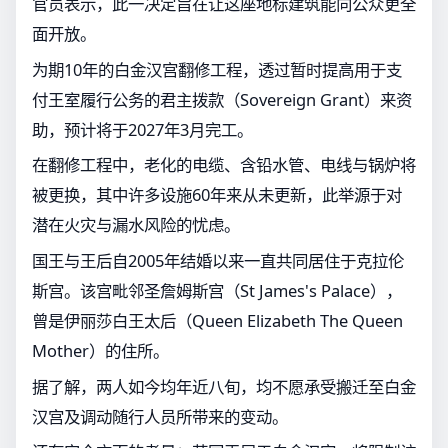
官员表示，此一决定旨在让这座地标建筑能向公众更全
面开放。
为期10年的白金汉宫翻修工程，透过暂时提高用于支
付王室履行公务的君主拨款（Sovereign Grant）来资
助，预计将于2027年3月完工。
在翻修工程中，老化的电缆、含铅水管、电线与锅炉将
被更换，其中许多设施60年来从未更新，此举源于对
潜在火灾与漏水风险的忧虑。
国王与王后自2005年结婚以来一直共同居住于克拉伦
斯宫。该宫毗邻圣詹姆斯宫（St James's Palace），
曾是伊丽莎白王太后（Queen Elizabeth The Queen
Mother）的住所。
据了解，两人如今均年近八旬，均不愿承受搬迁至白金
汉宫及调动随行人员所带来的变动。