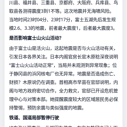
川县、福井县、三重县、京都府、大阪府、兵库县、鸟
取县各测得震度3到1不等。这次地震并无海啸风险。
当地时间23时04分、23时17分，富士五湖先后发生规
模2.6、3.3的地震，前者最大震度1，后者最大震度3。
是否影响富士山火山活动？
由于富士山是活火山，这起地震是否与火山活动有关，
引发日本各界关注。日本内阁官房长官木原稔深夜说明
“富士山火山活动正常”，当局并未观测到异常现象；位
于静冈县的浜冈核电厂也无异常。地震是否造成伤亡、
财损？木原说仍在调查。首相高市早苗在官邸说明，内
阁与地方政府密切合作，全力救灾，官邸已开设危机管
理中心与对策本部。她提醒震度较大的区域居民务必保
持警惕，预防余震与类似强度的地震。
铁道、国道局部暂停行驶