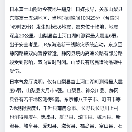
日本富士山附近今夜地牛翻身！日媒报导，关东山梨县
东部富士五湖地区，当地时间晚间10时29分（台湾时
间9时29分）发生规模5.6地震，震央位于陆地，地震
深度20公里。山梨县富士河口湖町测得最大震度6弱。
出于安全考量，JR东海道新干线防灾系统启动，东京至
静冈路段双向暂停营运。静冈县境内高速公路有部分路
段受到影响，双向暂时封闭。山梨县有居民遭物品砸中
受伤。
日本气象厅说明，仅有山梨县富士河口湖町测得最大震
度6弱，山梨县大月市5强。山梨县、神奈川县、静冈
县各有若干地区测得5弱。东京都八王子市、町田市等
7地测得震度4，千叶县南房总市、长野县长野川上村
也测得震度4。茨城县、群马县、琦玉县、櫔木县、新
潟县、岐阜县、爱知县、滋贺县、福岛县、富山县、石