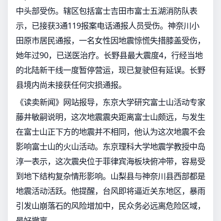
中头部受伤。辖区包括富士吉田市富士五湖消防队表
示，已接获3通119报案电话通报人员受伤。神奈川小
田原市居民通报，一名女性因地震惊慌失措膝盖受伤，
她年过90，已送医治疗。长野县最大震度4，行经当地
的北陆新干线一度暂停营运，现已复驶但有延误。长野
县境内尚未接获任何灾损通报。
《读卖新闻》网站报导，东京大学研究富士山活动专家
藤井敏嗣说明，这次地震震央距离富士山颇远，与发生
在富士山正下方的地震并不相同，他认为这次地震不会
影响富士山的火山活动。东京理科大学地震学教授中岛
淳一表示，这次震央位于菲律宾海板块俯冲带，容易受
到地下结构复杂情形影响。山梨县与神奈川县西部都是
地震活动活跃。他提醒，台风即将逼近关东地区，暴雨
引发山崩落石的风险增加中，民众务必远离危险区域，
最好撤离。