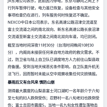
JR东海公司表示，此前因为停电，东京与静冈之间上下
行列车暂停行驶，电力虽已恢复，设备检查与其他安全
事项检查仍在进行，列车服务何时恢复还不确定。
NEXCO中日本公司表示，东名高速公路沼津交流道至
富士交流道之间的南北双向、新东名高速公路长泉沼津
交流道至新富士交流道之间南北双向车道，均已封闭。
截至当地时间深夜11时30分（台湾时间晚间10时30
分），内阁尚未接获任何来自地方政府的救灾需求。不
过，防卫省与陆上自卫队已调度地方人力前往山梨县政
府备援。受到当地天候恶劣条件影响，自卫队直升机无
法飞行，因而暂时未能从空中观察收集任何灾损情报。
暴雨后又有台风来 慎防山崩
测得最大震度的山梨县富士河口湖町一名年龄介于六旬
至七旬的妇人跌倒受伤；忍野村一名八旬老妇也跌倒受
伤；富士吉田市震度5，当地一名九旬女性遭坠落物击