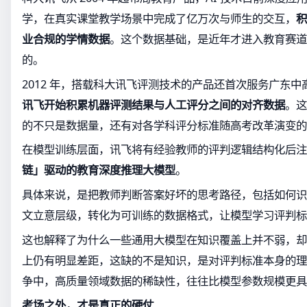
学，在真实课堂教学场景中完成了亿万次与师生的交互，
积
业合规的学情数据
。这个数据基础，是近年才进入教育赛道
的。
2012 年，搭载科大讯飞评测技术的产品还首次服务广东
讯飞开始积累机器评测结果与人工评分之间的对齐数据
。这
的不只是数据量，还有对各学科评分标准随高考改革演变的
在模型训练层面，讯飞将有经验教师的评判逻辑结构化后注
链」驱动的教育深度推理大模型
。
具体来说，是把教师判断答案好坏的思考路径，包括如何识
文立意层级，转化为可训练的数据格式，让模型学习评判标
这也解释了为什么一些通用大模型在知识覆盖上并不弱，却
上仍有明显差距，这缺的不是知识，是对评判标准本身的理
争中，高质量领域数据的稀缺性，往往比模型参数规模更具
考场之外，才是真正的硬仗