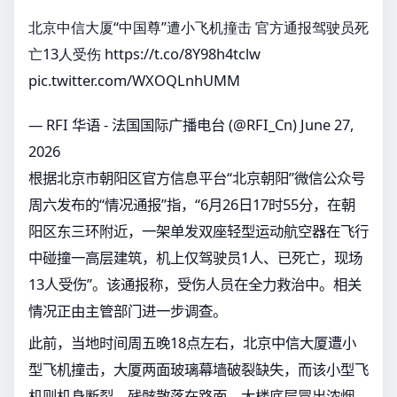
北京中信大厦“中国尊”遭小飞机撞击 官方通报驾驶员死
亡13人受伤
https://t.co/8Y98h4tclw
pic.twitter.com/WXOQLnhUMM
— RFI 华语 - 法国国际广播电台 (@RFI_Cn)
June 27,
2026
根据北京市朝阳区官方信息平台“北京朝阳”微信公众号
周六发布的“情况通报”指，“6月26日17时55分，在朝
阳区东三环附近，一架单发双座轻型运动航空器在飞行
中碰撞一高层建筑，机上仅驾驶员1人、已死亡，现场
13人受伤”。该通报称，受伤人员在全力救治中。相关
情况正由主管部门进一步调查。
此前，当地时间周五晚18点左右，北京中信大厦遭小
型飞机撞击，大厦两面玻璃幕墙破裂缺失，而该小型飞
机则机身断裂，残骸散落在路面，大楼底层冒出浓烟，