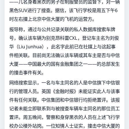
——几名身着黑衣的男子在制服警员的监督下，对一辆
黑色SUV进行了搜查。据信，该飞行学校是周五下午6
时左右撞上北京中信大厦的飞机的运营方。
报导称，通过与公共记录关联的私人数据库搜索车牌
号，确认该车辆为别克昂科雷CXL，登记车主名为刘俊
华（Liu Junhua），此名字此前已在社媒上与这起事
件相关联。目前尚无法确认该车辆或其车主是否与中信
大厦——中国最大的国有金融集团之一——的总部发生
的撞击事件有关。
网络搜索显示，一名与车主同名的人是中信旗下中信银
行的管理人员。英国《金融时报》未能证实此人与该事
件有任何关联。中信集团和中信银行均拒绝置评。该报
记者未能立即联系到与被搜查车辆车主同名的那位员工
置评。周五晚间，警察和身穿黑衣的人员在上述飞行学
校办公楼外站岗。一位知情人士证实，撞击中信大厦的