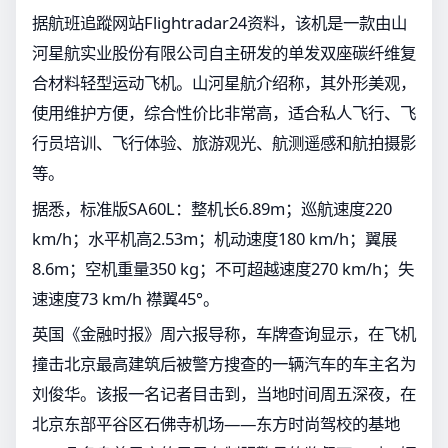
据航班追蹤网站Flightradar24资料，该机是一款由山
河星航实业股份有限公司自主研发的单发双座碳纤维复
合材料轻型运动飞机。山河星航介绍称，其外形美观，
使用维护方便，综合性价比非常高，适合私人飞行、飞
行员培训、飞行体验、旅游观光、航测遥感和航拍摄影
等。
据悉，标准版SA60L：整机长6.89m；巡航速度220
km/h；水平机高2.53m；机动速度180 km/h；翼展
8.6m；空机重量350 kg；不可超越速度270 km/h；失
速速度73 km/h 襟翼45°。
英国《金融时报》周六报导称，车牌查询显示，在飞机
撞击北京最高建筑后被警方搜查的一辆汽车的车主名为
刘俊华。该报一名记者目击到，当地时间周五深夜，在
北京东部平谷区石佛寺机场——东方时尚驾校的基地