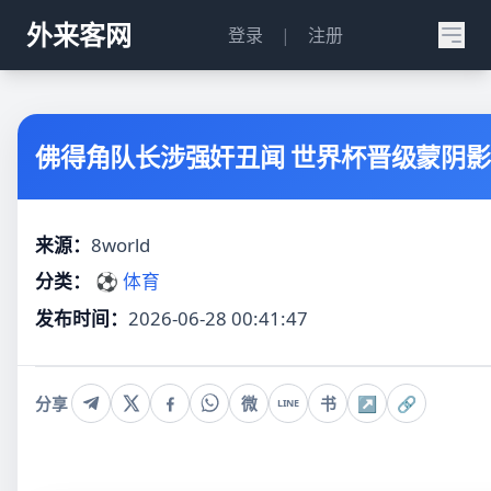
外来客网
登录
|
注册
佛得角队长涉强奸丑闻 世界杯晋级蒙阴影
来源：
8world
分类：
⚽ 体育
发布时间：
2026-06-28 00:41:47
分享
微
书
↗
🔗
LINE