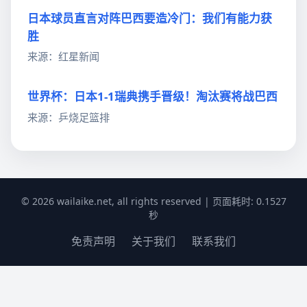
日本球员直言对阵巴西要造冷门：我们有能力获
胜
来源：红星新闻
世界杯：日本1-1瑞典携手晋级！淘汰赛将战巴西
来源：乒烧足篮排
© 2026 wailaike.net, all rights reserved | 页面耗时: 0.1527
秒
免责声明
关于我们
联系我们