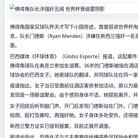
佛得角国家足球队昨天才写下小国奇迹，首度挺进世界杯淘
息，队长门德斯（Ryan Mendes）涉嫌在新西兰强奸一
查。
巴西媒体《环球体育》（Globo Esporte）报道，这起案
佛得角球队在奥克兰参加友谊赛。36岁的门德斯被指在酒
球协会的巴西女子。她是球队的翻译，并同球队住在同一家
报道指出，女子当日受邀前往酒店客房参加活动，原以为是
发现是一场联谊聚会。由于感到身体不适，她提前离开，并
女子回房后听到敲门声，开门后发现门德斯站在门外。门德
掐颈、殴打及撕咬，再强奸她。女子身体多处受伤，还得接
新西兰警方证实已接到报案，目前正展开调查。
报道也指出，巴西女子与丈夫曾寄信给佛得角足球协会和国