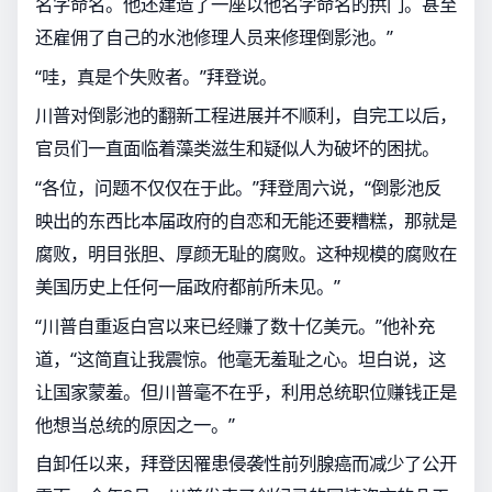
名字命名。他还建造了一座以他名字命名的拱门。甚至
还雇佣了自己的水池修理人员来修理倒影池。”
“哇，真是个失败者。”拜登说。
川普对倒影池的翻新工程进展并不顺利，自完工以后，
官员们一直面临着藻类滋生和疑似人为破坏的困扰。
“各位，问题不仅仅在于此。”拜登周六说，“倒影池反
映出的东西比本届政府的自恋和无能还要糟糕，那就是
腐败，明目张胆、厚颜无耻的腐败。这种规模的腐败在
美国历史上任何一届政府都前所未见。”
“川普自重返白宫以来已经赚了数十亿美元。”他补充
道，“这简直让我震惊。他毫无羞耻之心。坦白说，这
让国家蒙羞。但川普毫不在乎，利用总统职位赚钱正是
他想当总统的原因之一。”
自卸任以来，拜登因罹患侵袭性前列腺癌而减少了公开