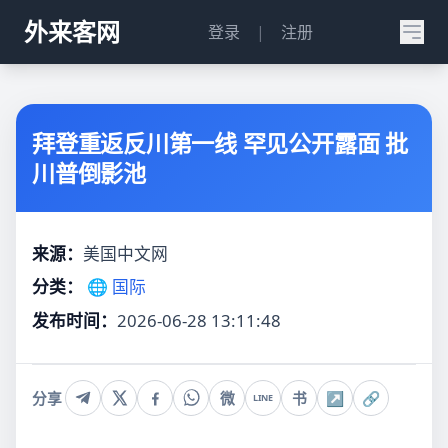
外来客网
登录
|
注册
拜登重返反川第一线 罕见公开露面 批
川普倒影池
来源：
美国中文网
分类：
🌐 国际
发布时间：
2026-06-28 13:11:48
分享
微
书
↗
🔗
LINE