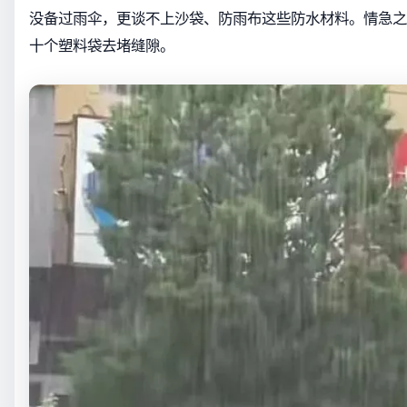
没备过雨伞，更谈不上沙袋、防雨布这些防水材料。情急之
十个塑料袋去堵缝隙。