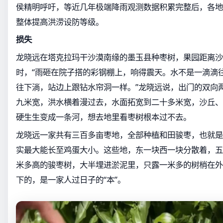
侯精明呼吁，等近几年极端降雨观测数据积累完整后，各地
整体提高洪涝设防等级。
损失
龙晓远在塔克拉玛干沙漠南缘的墨玉县种枣树，果园距离沙
时，“雨砸在院子搭的彩钢棚上，响得震天。水不是一滴滴
往下淌，站边上跟钻水帘洞一样。”龙晓远说，出门的双向
九米宽，洪水横着漫过去，水面拓宽到二十多米宽，沙丘、
硬生生变成一条河，想去地里看枣树根本过不去。
龙晓远一家共有三百多亩枣地，全部种植和田骏枣，也就是
实最大能长至鸡蛋大小。这些地，东一块西一块分散着，五
米多高的骏枣树，大半埋进淤泥里，只露一米多的树梢在外
下的，是一家人过日子的“本”。