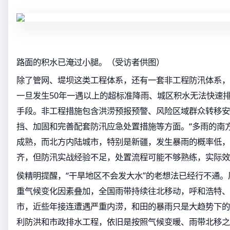
路面的积水已淹过小腿。（受访者供图）
除了管网、堤坝这类工程体系，还有一套非工程防汛体系，
一旦发生50年一遇以上的超标准降雨、城区积水无法快速
手段。非工程措施包含洪涝预报预警、风险区域群众转移安
挡、加固和完善配套防汛应急处置措施等方面。“多雨的南
成熟，而北方内陆城市，特别是新疆，发生暴雨的概率低，
齐，但防汛实战经验不足，处置流程可能不够熟练，实际效
侯精明提醒，“干旱地区不会发大水”的老想法已经行不通
重气候变化因素叠加，全国雨带持续往北移动，呼和浩特、
市，近些年接连遭遇严重内涝，和田的暴雨只是大趋势下的
利防洪和市政排水工程，依旧是按照气候变暖、雨带北移之