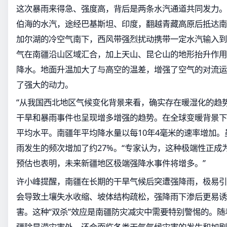
这次暴雨来得急、强度高，背后是两条水汽通道共同发力。
伯海的水汽，途经巴基斯坦、印度，翻越青藏高原后抵达南
加尔湖的冷空气南下，西风带强烈扰动携带一定水汽输入到
气在南疆沿山区域汇合，加上天山、昆仑山的地形抬升作用
降水。地面升温加大了与高空的温差，增强了空气的对流运
了强大的动力。
“从我国西北地区气候变化背景来看，确实存在暖湿化的趋
干旱和暴雨事件也呈现增多增强的趋势。在全球变暖背景下
平均水平。南疆年平均降水量以每10年4毫米的速率增加
雨发生的频次增加了约27%。“专家认为，这种极端性正成为
预估也表明，未来新疆地区极端强降水事件将增多。”
许小峰提醒，南疆在长期的干旱气候后突遭强降雨，极易引
会导致土壤失水收缩、坡体结构疏松，强降雨下渗后更易诱
害。这种“双杀”效应是南疆防灾减灾中需要特别警惕的。
疆除旱涝灾害外，还会面临各类天气气候灾害的发生和加剧