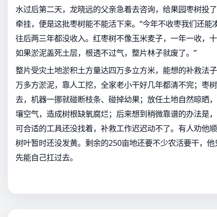
水过后第二天，龙晓远的父亲急着去咨询，给果园枣树投了
牵挂，便是这批枣树能不能活下来。“今年不收枣我们还能
往后两三年都没收入。红枣树不像玉米麦子，一年一收，十
如果淤泥盖死土层，根透不过气，整片林子就废了。”
整片受灾土地淤积土方量达四万多立方米，能想的补救法子
万多方淤泥，靠人工挖，全家老小干好几年都清不完；枣树
去，机器一挪就碰断枝条、碰掉幼果；放任土地自然晾晒，
壤空气，造成树根缺氧腐烂；后来想到稍微靠谱的办法是，
可合适的工具还没找着，补救工作迟迟动不了。有人劝他顺
树叶暂时还没发黄。剩余的250亩地还要不少农活要干，他
先能自己扛过去。