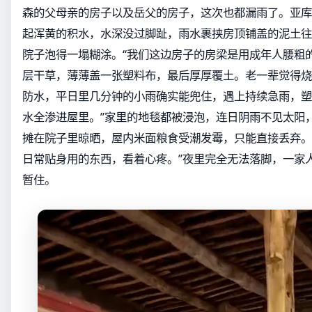
森的父母亲的房子以及岳父的房子，这次也都漏雨了。亚库
起浑黄的积水，水深没过脚趾，雨水裹挟房顶铺盖的泥土往
院子泡得一塌糊涂。“我们这边房子的房梁是用成年人腰粗
层干草，薄薄盖一张塑料布，最后厚厚覆土。老一辈觉得烧
防水，平日里几分钟的小雨确实能兜住，遇上持续急雨，塑
水全渗进屋里。”家里的地毯都被浸泡，连日阴雨不见太阳
摊在院子里晾晒，屋内米面粮食受潮发霉，只能直接丢弃。
日常贴身用的东西，看着心疼。”夜里完全无法落脚，一家
暂住。