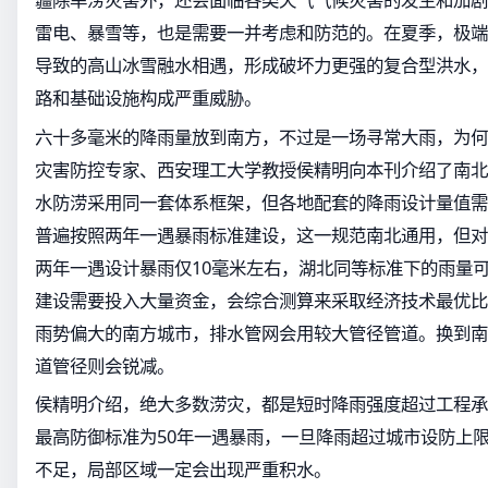
雷电、暴雪等，也是需要一并考虑和防范的。在夏季，极端
导致的高山冰雪融水相遇，形成破坏力更强的复合型洪水，
路和基础设施构成严重威胁。
六十多毫米的降雨量放到南方，不过是一场寻常大雨，为何
灾害防控专家、西安理工大学教授侯精明向本刊介绍了南北
水防涝采用同一套体系框架，但各地配套的降雨设计量值需
普遍按照两年一遇暴雨标准建设，这一规范南北通用，但对
两年一遇设计暴雨仅10毫米左右，湖北同等标准下的雨量可
建设需要投入大量资金，会综合测算来采取经济技术最优比
雨势偏大的南方城市，排水管网会用较大管径管道。换到南
道管径则会锐减。
侯精明介绍，绝大多数涝灾，都是短时降雨强度超过工程承
最高防御标准为50年一遇暴雨，一旦降雨超过城市设防上
不足，局部区域一定会出现严重积水。