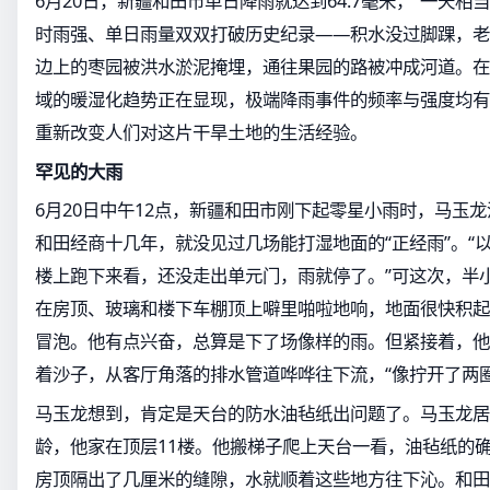
6月20日，新疆和田市单日降雨就达到64.7毫米，“一天相
时雨强、单日雨量双双打破历史纪录——积水没过脚踝，老
边上的枣园被洪水淤泥掩埋，通往果园的路被冲成河道。在
域的暖湿化趋势正在显现，极端降雨事件的频率与强度均有
重新改变人们对这片干旱土地的生活经验。
罕见的大雨
6月20日中午12点，新疆和田市刚下起零星小雨时，马玉
和田经商十几年，就没见过几场能打湿地面的“正经雨”。“
楼上跑下来看，还没走出单元门，雨就停了。”可这次，半
在房顶、玻璃和楼下车棚顶上噼里啪啦地响，地面很快积起
冒泡。他有点兴奋，总算是下了场像样的雨。但紧接着，他
着沙子，从客厅角落的排水管道哗哗往下流，“像拧开了两
马玉龙想到，肯定是天台的防水油毡纸出问题了。马玉龙居
龄，他家在顶层11楼。他搬梯子爬上天台一看，油毡纸的
房顶隔出了几厘米的缝隙，水就顺着这些地方往下沁。和田