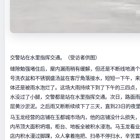
交警站在水里指挥交通。（受访者供图）
缝隙勉强堵住后，屋内漏雨稍有缓解，但还是不断线地滴个
号洗衣盆和不锈钢盛汤盆在客厅角落接水，短短一下午，来
体还是被雨水泡烂了。这场大雨持续下到了下午的三四点，
水没过了小腿，交警都是站在水里指挥交通。次日，路面雨
层黄沙淤泥。之后雨又断断续续下了三天，直到23日的夜
马玉龙经营的店铺在玉都城市场内，他的店铺没什么损失，
内吊顶大面积坍塌，柜台、地板全被积水浸泡。马玉龙看业
店内积水漫过脚踝，众人拿着拖把、扫帚不停扫水，辛苦置