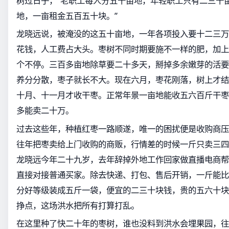
树过日子，“老职工每人分五十亩地，年轻职工只有二三十
地，一亩租金五百五十块。”
龙晓远说，被淹没的这五十亩地，一年各项投入要十二三万
花钱，人工费占大头。枣树不同时期要施不一样的肥，加上
个不停。三百多亩地除草要二十多天，掰掉多余嫩芽的活要
养分分散，枣子就长不大。现在六月，枣花刚落，树上才结
十月、十一月才收干枣。正常年景一亩地能收五六百斤干枣
多能卖二十万。
过去这些年，种植红枣一路顺遂，唯一的困扰便是收购商压
往年把枣卖给上门收购的商贩，行情差的时候一斤只卖三四
龙晓远今年二十九岁，去年辞掉外地工作回家做直播电商帮
直接对接普通买家。除去快递、打包、售后开销，一斤能比
分好等级装成五斤一袋，便宜的二三十块钱，贵的五六十块
挣点，这场洪水把所有打算打乱。
在这里种了快二十年的枣树，谁也没料到洪水会埋果园，往