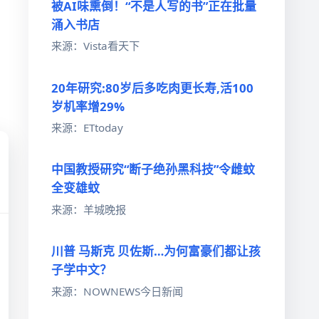
被AI味熏倒！“不是人写的书”正在批量
，
涌入书店
来源：Vista看天下
20年研究:80岁后多吃肉更长寿,活100
岁机率增29%
来源：ETtoday
中国教授研究“断子绝孙黑科技”令雌蚊
全变雄蚊
来源：羊城晚报
川普 马斯克 贝佐斯…为何富豪们都让孩
子学中文？
来源：NOWNEWS今日新闻