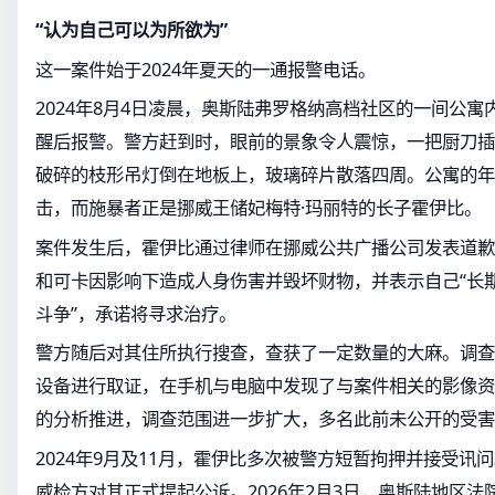
“认为自己可以为所欲为”
这一案件始于2024年夏天的一通报警电话。
2024年8月4日凌晨，奥斯陆弗罗格纳高档社区的一间公
醒后报警。警方赶到时，眼前的景象令人震惊，一把厨刀插
破碎的枝形吊灯倒在地板上，玻璃碎片散落四周。公寓的年
击，而施暴者正是挪威王储妃梅特·玛丽特的长子霍伊比。
案件发生后，霍伊比通过律师在挪威公共广播公司发表道歉
和可卡因影响下造成人身伤害并毁坏财物，并表示自己“长
斗争”，承诺将寻求治疗。
警方随后对其住所执行搜查，查获了一定数量的大麻。调查
设备进行取证，在手机与电脑中发现了与案件相关的影像资
的分析推进，调查范围进一步扩大，多名此前未公开的受害
2024年9月及11月，霍伊比多次被警方短暂拘押并接受讯问。
威检方对其正式提起公诉。2026年2月3日，奥斯陆地区法院