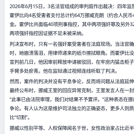
2026年6月15日，3名法官组成的审判庭作出裁决：四年
霍伊比向4名受害者支付总计约64万挪威克朗（约合人民币
金。霍伊比共面临40项刑事指控，其中两项强奸罪及另外3
两项强奸指控因证据不足未被采纳。
判决宣布时，只有一名强奸案受害者在法庭现场。当法官确
时，她崩溃落泪，用律师递来的纸巾擦拭眼角。而霍伊比没
宣判前几日，他因审前释放申请被驳回，在牢房内猛击柜子
手臂多处瘀青。他在监狱通过视频连线听取了判决。
然而，案件的判决并没有平息争论，反而将问题从法庭延伸
最终公布时，挪威王室的回应异常克制，王室发言人在一封
“此事已由法院审理，我们对结果不予置评。”这种表态在
争论。有人认为这是维护司法独立的正确姿态，更多人则质
比“切割”。
挪威以性别平等、人权保障闻名于世，女性政治家占比近半