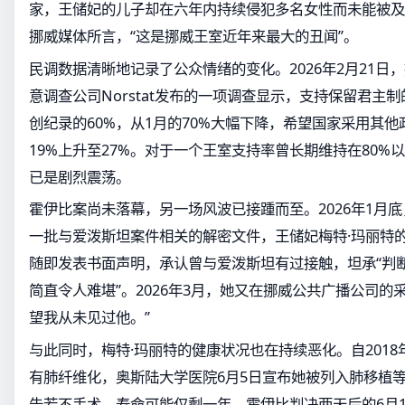
家，王储妃的儿子却在六年内持续侵犯多名女性而未能被及
挪威媒体所言，“这是挪威王室近年来最大的丑闻”。
民调数据清晰地记录了公众情绪的变化。2026年2月21日
意调查公司Norstat发布的一项调查显示，支持保留君主
创纪录的60%，从1月的70%大幅下降，希望国家采用其
19%上升至27%。对于一个王室支持率曾长期维持在80%
已是剧烈震荡。
霍伊比案尚未落幕，另一场风波已接踵而至。2026年1月
一批与爱泼斯坦案件相关的解密文件，王储妃梅特·玛丽特
随即发表书面声明，承认曾与爱泼斯坦有过接触，坦承“判断
简直令人难堪”。2026年3月，她又在挪威公共广播公司的
望我从未见过他。”
与此同时，梅特·玛丽特的健康状况也在持续恶化。自201
有肺纤维化，奥斯陆大学医院6月5日宣布她被列入肺移植
告若不手术，寿命可能仅剩一年。霍伊比判决两天后的6月1