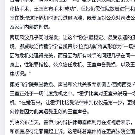
移植手术，王室宣布手术“成功”，但她仍需住院数周进行
室在处理这场危机时更加进退两难，既要面对公众对司法公
及家庭内部的创伤。
两场风波几乎同时爆发，让这个“欧洲最稳定、最受欢迎的
境。挪威政治传播学学者凯蒂尔·拉克内斯将其形容为“一场
因为危机处理得完美，而是因为所有棘手的问题几乎在同一
身上，性犯罪指控、公众信任危机、王室声誉受损，以及王
康状况。”
挪威商学院荣誉教授、声誉和公共关系专家佩吉·西姆西克·
王室正处于一场制度危机之中。“霍伊比案对王室来说是一
机。”在她看来，让霍伊比接受法律审判仅仅是第一步，更
何修复因为此案遭受重创的王室声誉。
判决公布当天，霍伊比的辩护律师塞库利奇在探视后表示，
和家庭虐待定罪提起上诉。这意味着案件将在更高法院全面