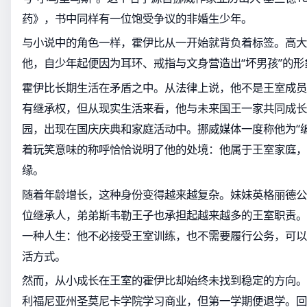
药》，书中同样有一位饱受争议的非婚生少年。
与小说中的角色一样，霍伊比从一开始就背负着标签。高大
他，自少年起便因为耳环、戒指与文身营造出“坏男孩”的形
霍伊比长期生活在矛盾之中。从法律上说，他不是王室成员
有继承权，但从现实生活来看，他与未来国王一家共同成长
园，出现在国庆庆典和家庭活动中。挪威媒体一度称他为“
着玩笑意味的称呼恰恰说明了他的处境：他属于王室家庭，
缘。
随着年龄增长，这种身份变得越来越复杂。妹妹英格丽德公
位继承人，弟弟斯韦勒王子也承担起越来越多的王室职责。
一种人生：他不必接受王室训练，也不需要履行公务，可以
活方式。
然而，从小成长在王室的霍伊比却始终未找到稳定的方向。
利福尼亚州圣莫尼卡学院学习商业，但第一学期便退学。回