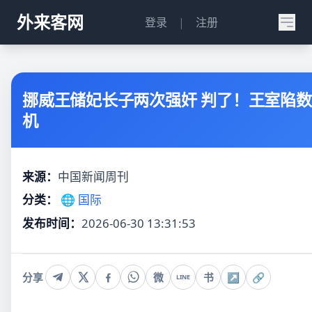
外来客网
登录
|
注册
挪威王储妃长子两次强奸 判了！王室陷
机
来源：
中国新闻周刊
分类：
🌐 国际
发布时间：
2026-06-30 13:31:53
分享
微
书
↗
🔗
LINE