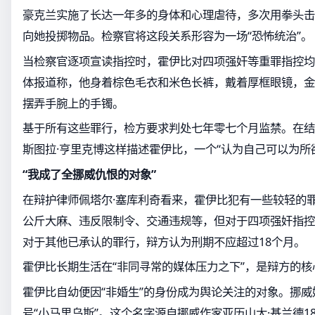
豪克兰实施了长达一年多的身体和心理虐待，多次用拳头击
向她投掷物品。检察官将这段关系形容为一场“恐怖统治”。
当检察官逐项宣读指控时，霍伊比对四项强奸等重罪指控均
体报道称，他身着棕色毛衣和米色长裤，戴着厚框眼镜，金
摆弄手腕上的手镯。
基于所有这些罪行，检方要求判处七年零七个月监禁。在结
斯图拉·亨里克博这样描述霍伊比，一个“认为自己可以为所
“我成了全挪威仇恨的对象”
在辩护律师佩塔尔·塞库利奇看来，霍伊比犯有一些较轻的罪
公斤大麻、违反限制令、交通违规等，但对于四项强奸指控
对于其他已承认的罪行，辩方认为刑期不应超过18个月。
霍伊比长期生活在“非同寻常的媒体压力之下”，是辩方的核
霍伊比自幼便因“非婚生”的身份成为舆论关注的对象。挪
号“小马里乌斯”。这个名字源自挪威作家亚历山大·基兰德1