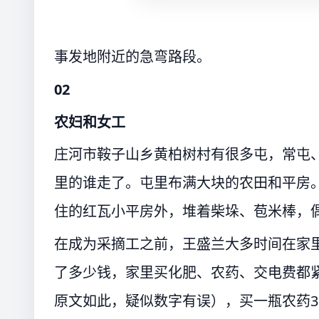
事发地附近的急弯路段。
02
农妇和女工
庄河市鞍子山乡黄柏树村有很多屯，常屯
里的谁走了。屯里布满大块的农田和平房
住的红瓦小平房外，堆着柴垛、苞米棒，
在成为采摘工之前，王盛兰大多时间在家
了多少钱，家里买化肥、农药、交电费都紧
原文如此，疑似数字有误），买一瓶农药3