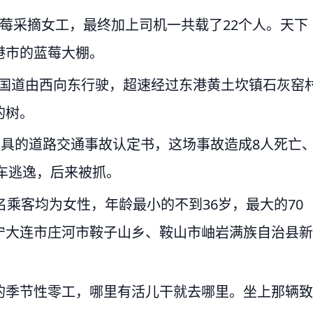
莓采摘女工，最终加上司机一共载了22个人。天下
港市的蓝莓大棚。
01国道由西向东行驶，超速经过东港黄土坎镇石灰窑
的树。
出具的道路交通事故认定书，这场事故造成8人死亡
弃车逃逸，后来被抓。
名乘客均为女性，年龄最小的不到36岁，最大的70
宁大连市庄河市鞍子山乡、鞍山市岫岩满族自治县新
的季节性零工，哪里有活儿干就去哪里。坐上那辆致