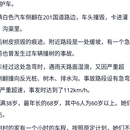
救护车。
白色汽车侧翻在201国道路边，车头撞毁，卡进灌
、沟渠里。
后树皮损毁的痕迹。附近路段是一处缓坡，有一个急
前也曾发生过车辆撞树的事故。
车经过这处急弯时，遇雨天路面湿滑，又因严重超
侧翻撞向反光桩、树木、排水沟。事故路段设有急弯
严重超速，事发时达到了112km/h。
38岁，最年长的68岁，其中6人为60岁以上。她
伤。
树村的家有一个小时的车程，按照原定计划，她们不