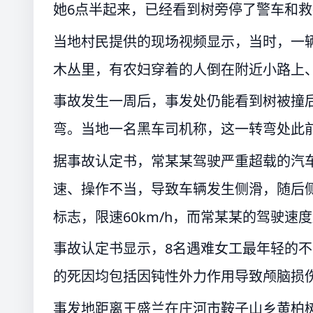
她6点半起来，已经看到树旁停了警车和
当地村民提供的现场视频显示，当时，一辆
木丛里，有农妇穿着的人倒在附近小路上
事故发生一周后，事发处仍能看到树被撞
弯。当地一名黑车司机称，这一转弯处此
据事故认定书，常某某驾驶严重超载的汽
速、操作不当，导致车辆发生侧滑，随后
标志，限速60km/h，而常某某的驾驶速度
事故认定书显示，8名遇难女工最年轻的不满
的死因均包括因钝性外力作用导致颅脑损
事发地距离王盛兰在庄河市鞍子山乡黄柏