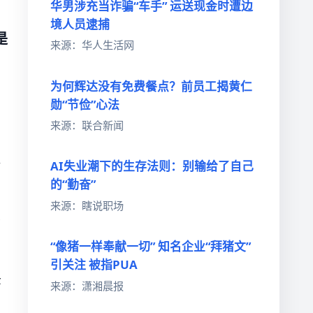
华男涉充当诈骗“车手” 运送现金时遭边
境人员逮捕
是
来源：华人生活网
为何辉达没有免费餐点？前员工揭黄仁
勋“节俭”心法
。
来源：联合新闻
AI失业潮下的生存法则：别输给了自己
的“勤奋”
来源：瞎说职场
“像猪一样奉献一切” 知名企业“拜猪文”
引关注 被指PUA
头
来源：潇湘晨报