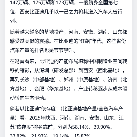
147万辆、175万辆和173万辆，一度跻身全国第七
位，西安比亚迪几乎以一己之力将其送入汽车大省行
列。
随着越来越多的基地投产，河南、安徽、湖南、山东都
感受过类似的震撼。在比亚迪的“狂飙”年代，这些省份
汽车产量的排名也是节节攀升。
在冯雷看来，比亚迪的产能布局堪称中国制造业空间转
移的缩影，从深圳（研发总部）到西安（西北基地），
再到长沙（中部基地）、郑州（中原基地）、济南（北
方基地）、合肥（华东基地），产业转移逐步从成本驱
动转向生态驱动。
倘若以比亚迪“依存度”（比亚迪基地产量/全省汽车产
量）看，2025年陕西、河南、湖南、安徽、山东、江
苏“依存度”排名靠前，分别为58.14%、39.90%、
33.82%、21.97%、19.14%、15.87%。