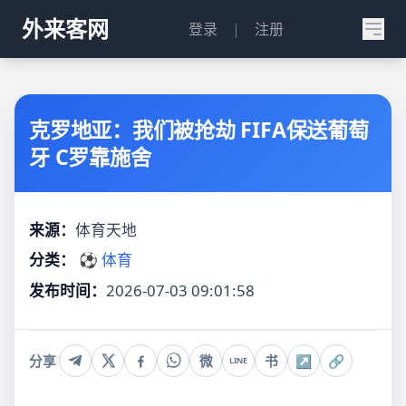
外来客网
登录
|
注册
克罗地亚：我们被抢劫 FIFA保送葡萄
牙 C罗靠施舍
来源：
体育天地
分类：
⚽ 体育
发布时间：
2026-07-03 09:01:58
分享
微
书
↗
🔗
LINE