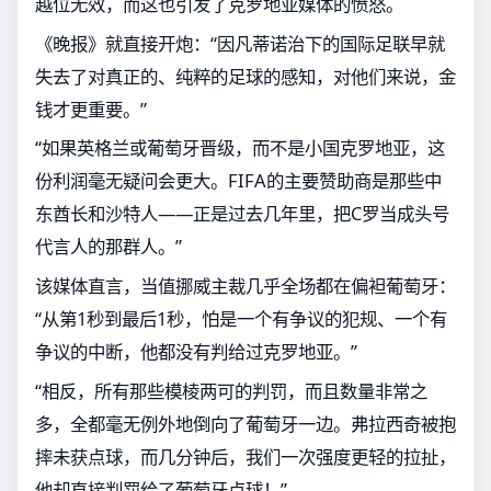
越位无效，而这也引发了克罗地亚媒体的愤怒。
《晚报》就直接开炮：“因凡蒂诺治下的国际足联早就
失去了对真正的、纯粹的足球的感知，对他们来说，金
钱才更重要。”
“如果英格兰或葡萄牙晋级，而不是小国克罗地亚，这
份利润毫无疑问会更大。FIFA的主要赞助商是那些中
东酋长和沙特人——正是过去几年里，把C罗当成头号
代言人的那群人。”
该媒体直言，当值挪威主裁几乎全场都在偏袒葡萄牙：
“从第1秒到最后1秒，怕是一个有争议的犯规、一个有
争议的中断，他都没有判给过克罗地亚。”
“相反，所有那些模棱两可的判罚，而且数量非常之
多，全都毫无例外地倒向了葡萄牙一边。弗拉西奇被抱
摔未获点球，而几分钟后，我们一次强度更轻的拉扯，
他却直接判罚给了葡萄牙点球！”