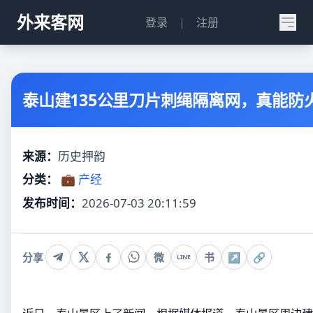
外来客网
登录
|
注册
泰山建135公里刀片刺绳隔离网，真能防
来源：
历史押韵
分类：
💼 产经
发布时间：
2026-07-03 20:11:59
分享
微
书
↗
🔗
LINE