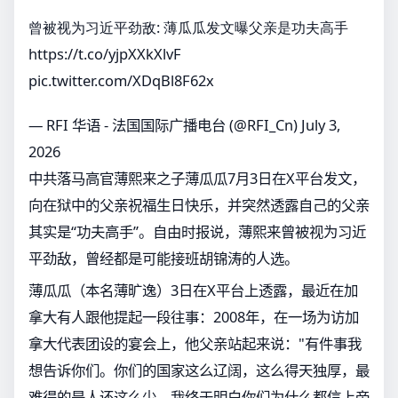
曾被视为习近平劲敌: 薄瓜瓜发文曝父亲是功夫高手
https://t.co/yjpXXkXlvF
pic.twitter.com/XDqBl8F62x
— RFI 华语 - 法国国际广播电台 (@RFI_Cn)
July 3,
2026
中共落马高官薄熙来之子薄瓜瓜7月3日在X平台发文，
向在狱中的父亲祝福生日快乐，并突然透露自己的父亲
其实是“功夫高手”。自由时报说，薄熙来曾被视为习近
平劲敌，曾经都是可能接班胡锦涛的人选。
薄瓜瓜（本名薄旷逸）3日在X平台上透露，最近在加
拿大有人跟他提起一段往事：2008年，在一场为访加
拿大代表团设的宴会上，他父亲站起来说："有件事我
想告诉你们。你们的国家这么辽阔，这么得天独厚，最
难得的是人还这么少。我终于明白你们为什么都信上帝