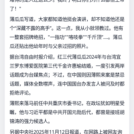
了！"
薄瓜瓜写道，大家都知道他挺会演讲，却不知道他还是
个“深藏不露的高手”。这一点，我从小就领教过。他有
一整套招牌绝招，"一指功""咯吱拳""千斤顶”....。薄瓜
瓜还贴出他幼年时与父亲过招的照片。
据台湾自由时报介绍，红三代薄瓜瓜2024年与台湾宜
兰罗东博爱医院第三代千金许惠瑜结婚，一度引发两岸
话题成为台媒焦点；不过，在中国则因薄熙来案是禁忌
话题，媒体全数噤声，连中国国台办发言人被问及时都
拒绝评论。
薄熙来落马前任中共重庆市委书记，在政坛犹如明星受
瞩，他与习近平都是中共开国元勋后代，都曾是接班胡
锦涛的强力候选人。
另据中央社2025年11月12日报道，在网路上被网友询