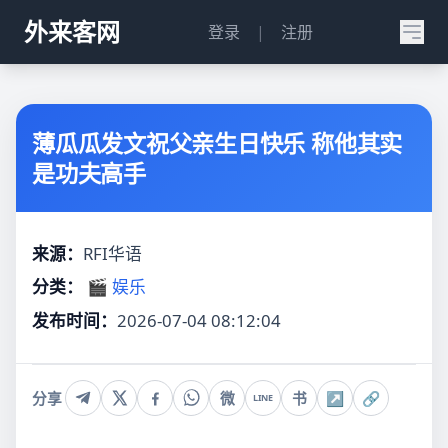
外来客网
登录
|
注册
薄瓜瓜发文祝父亲生日快乐 称他其实
是功夫高手
来源：
RFI华语
分类：
🎬 娱乐
发布时间：
2026-07-04 08:12:04
分享
微
书
↗
🔗
LINE