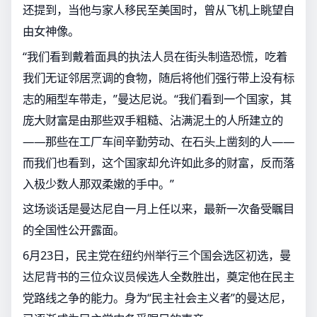
还提到，当他与家人移民至美国时，曾从飞机上眺望自
由女神像。
“我们看到戴着面具的执法人员在街头制造恐慌，吃着
我们无证邻居烹调的食物，随后将他们强行带上没有标
志的厢型车带走，”曼达尼说。“我们看到一个国家，其
庞大财富是由那些双手粗糙、沾满泥土的人所建立的
——那些在工厂车间辛勤劳动、在石头上凿刻的人——
而我们也看到，这个国家却允许如此多的财富，反而落
入极少数人那双柔嫩的手中。”
这场谈话是曼达尼自一月上任以来，最新一次备受瞩目
的全国性公开露面。
6月23日，民主党在纽约州举行三个国会选区初选，曼
达尼背书的三位众议员候选人全数胜出，奠定他在民主
党路线之争的能力。身为“民主社会主义者”的曼达尼，