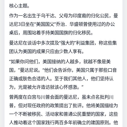
核心主题。
作为一名出生于乌干达、父母为印度裔的归化公民，曼
达尼3日坐在“美国国父”乔治．华盛顿曾使用过的办公
桌后，周围站着手持美国国旗的归化移民。
曼达尼在谈话中多次提及“强大的”利益集团，称这些集
团认为美国的成果只应由少数人享有。
“如果你问他们，美国接纳的人越多，就越不像是美
国，”曼达尼说。“他们会告诉你，美国只属于那些口音
正确或肤色合适的人。至于我们其他人，他们坚持认
为，光是被允许造访就该心怀感激。”
曾两度在白宫与川普会面的曼达尼，虽未点名批判川
普，但对现任政府的政策提出了批评。他将美国描绘为
一个不断被移民、活动家和普通公民重塑的国家，这些
人推动着这个国家践行两百多年前确立的建国原则。他