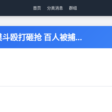
首页
分类消息
群组
斗殴打砸抢 百人被捕…