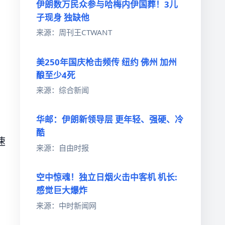
伊朗数万民众参与哈梅内伊国葬！3儿
子现身 独缺他
来源：周刊王CTWANT
美250年国庆枪击频传 纽约 佛州 加州
酿至少4死
来源：综合新闻
华邮：伊朗新领导层 更年轻、强硬、冷
酷
速
来源：自由时报
空中惊魂！独立日烟火击中客机 机长:
感觉巨大爆炸
来源：中时新闻网