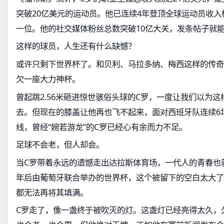
突破20亿美元的运动员。他已连续4年登顶全球运动员收入
一位。他的社交媒体粉丝总数突破10亿大关，发条帖子就
这样的球员，人生还有什么缺憾？
或许只剩下世界杯了。和贝利、马拉多纳、梅西这样的传奇
欠一座大力神杯。
曾起跳2.56米砸进惊世骇俗头球的C罗，一度让我们以为
去。但现在的膝盖让他再也飞不起来，面对西班牙队连续6
线，曾经“婉若游龙”的C罗已经心有余而力不足。
足球不会老，但人却会。
当C罗带着永远的遗憾走出达拉斯体育场，一代人的青春也
年后由葡萄牙联合举办的世界杯，这个被留下的空白太大了
都无法再将其填满。
C罗走了，像一盏终于被吹灭的灯。这盏灯已经亮得太久，