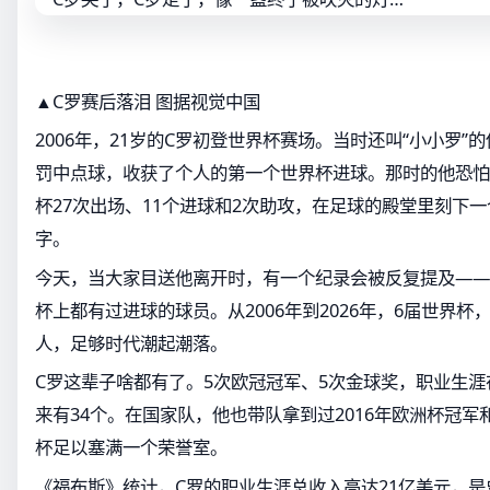
▲C罗赛后落泪 图据视觉中国
2006年，21岁的C罗初登世界杯赛场。当时还叫“小小罗”
罚中点球，收获了个人的第一个世界杯进球。那时的他恐怕
杯27次出场、11个进球和2次助攻，在足球的殿堂里刻下
字。
今天，当大家目送他离开时，有一个纪录会被反复提及——
杯上都有过进球的球员。从2006年到2026年，6届世界杯
人，足够时代潮起潮落。
C罗这辈子啥都有了。5次欧冠冠军、5次金球奖，职业生
来有34个。在国家队，他也带队拿到过2016年欧洲杯冠
杯足以塞满一个荣誉室。
《福布斯》统计，C罗的职业生涯总收入高达21亿美元，