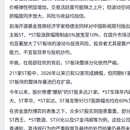
价格弹性明显增加，交易活跃度可能随之上升；但波动空间
损幅度同步放大，风险与收益均加倍。
前海开源基金首席经济学家杨德龙同样对中国新闻周刊指出
主板ST、*ST股涨跌幅限制由5%放宽至10%，在提升市
也显著放大了ST板块的波动与投资风险，投资者尤其是散
能力，不宜盲目参与投机炒作。
毕竟，在局部狂欢的背后，ST板块整体分化依然严峻。
211家ST股中，2026年以来已有52家完成摘帽，但同期
ST板块的整体存量池仍在扩容。
今年以来，股价惨遭“腰斩”的ST股多达21家。*ST东珠年内跌
大、ST萃华、*ST实达、ST海龙等9只ST股跌幅也均在60%
在资金激烈博弈的表象之下，众多ST股实则隐患重重，部
ST西王、*ST数源、ST兴化以及ST金鸿顺等为例，这些
查通知，其违规行为的严重程度及最终的处罚结果仍悬而未