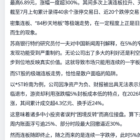
最高6.89元，涨幅一度超300%。其间多次上演连板拉升
截至7月上旬累计录得40余个涨停交易日、近20个跌停交易
密集连板、“84秒天地板”等极端走势，在一定程度上正是
而生的现象。
苏商银行特约研究员付一夫对中国新闻周刊解释，在5%的窄
发现功能受到严重制约。无论公司出了多大的利好还是利空
步到位地反映真实价值。这就导致市场只能用连续的一字板
而ST股的极端连板走势，恰恰是散户面临的陷阱。
以*ST岭南为例，公司因净资产为负、财报被出具无法表
临退市，游资却利用涨跌幅5%封板成本低的特点，在2026
涨，其间累计成交超4.3亿元、换手近24%。
这意味着诸多中小投资者误判“困境反转”而高位接盘。算
周内账面浮亏逾25%、部分时段最大回撤逼近30%。
然而连板随即终止，随之而来的是连续一字跌停，此时5%