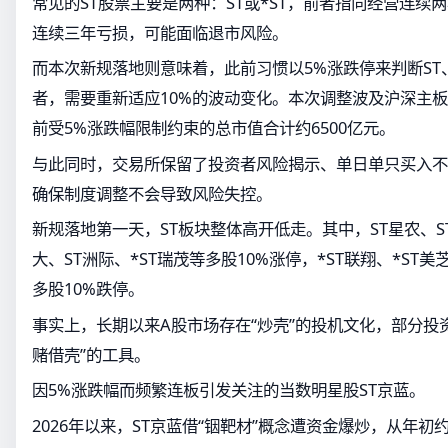
常见的ST股票主要是两种：ST或*ST，前者指向经营连续
连续三年亏损，可能面临退市风险。
而本次新规落地则意味着，此前习惯以5%涨跌停来判断ST
者，需要重新适应10%的波动变化。本次调整波及沪深主板
前受5%涨跌幅限制约束的总市值合计约6500亿元。
与此同时，交易所保留了投资者风险揭示、单日单只买入不
确保制度调整不会导致风险失控。
新规落地第一天，ST板块整体高开低走。其中，ST星农、ST
大、ST洲际、*ST瑞茂等多股10%涨停，*ST联翔、*ST美芝
多股10%跌停。
事实上，长期以来A股市场存在“炒壳”的投机文化，部分投资
赌借壳”的工具。
因5%涨跌幅而频繁连板引发关注的当数明星股ST京蓝。
2026年以来，ST京蓝借“铟靶材”概念遭资金爆炒，从年初约