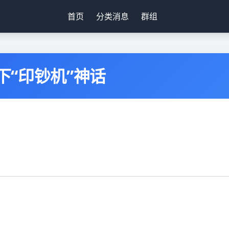
首页
分类消息
群组
下“印钞机”神话