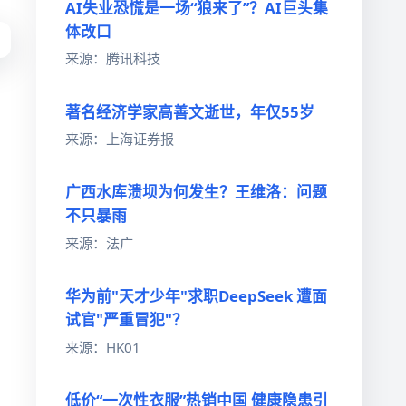
AI失业恐慌是一场“狼来了”？AI巨头集
体改口
来源：腾讯科技
著名经济学家高善文逝世，年仅55岁
来源：上海证券报
广西水库溃坝为何发生？王维洛：问题
不只暴雨
来源：法广
月
华为前"天才少年"求职DeepSeek 遭面
试官"严重冒犯"？
来源：HK01
低价“一次性衣服”热销中国 健康隐患引