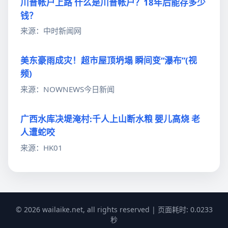
川普帐户上路 什么是川普帐户？18年后能存多少
钱？
来源：中时新闻网
美东豪雨成灾！超市屋顶坍塌 瞬间变“瀑布”(视
频)
来源：NOWNEWS今日新闻
广西水库决堤淹村:千人上山断水粮 婴儿高烧 老
人遭蛇咬
来源：HK01
© 2026 wailaike.net, all rights reserved | 页面耗时: 0.0233
秒