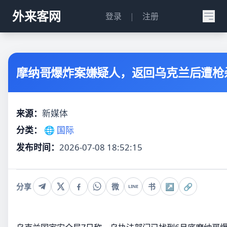
外来客网
登录
|
注册
摩纳哥爆炸案嫌疑人，返回乌克兰后遭枪
来源：
新媒体
分类：
🌐 国际
发布时间：
2026-07-08 18:52:15
分享
微
书
↗
🔗
LINE