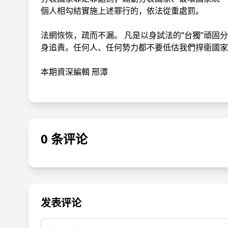
個人相勾結實施上述罪行的，依法從重處罰。
法網恢恢，疏而不漏。 凡是以身試法的“台獨”頑
身追責。任何人、任何勢力都不要低估我們捍衛國家
本期資深編輯 邢潭
0 条评论
发表评论