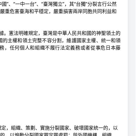
”、“一中一台”、“臺灣獨立”，其“台獨”分裂言行公然
嚴重危害臺海和平穩定，嚴重損害兩岸同胞共同利益和
依據。憲法明確規定，臺灣是中華人民共和國的神聖領土的
國的主權和領土完整不容分割，維護國家主權、統一和領
務，任何個人和組織不履行法定義務或者從事危
日本藤
規定，組織、策劃、實施分裂國家、破壞國家統一的，以
的，以煽動分裂國家罪定罪處罰；與外國機構、組織、