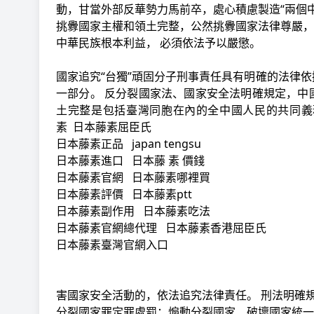
動，甘當外部反華勢力馬前卒，處心積慮製造“兩個中國
挑釁國家主權和領土完整，公然挑釁國家法律尊嚴，
中華民族根本利益， 必須依法予以嚴懲。
國家追究“台獨”頑固分子刑事責任具有明確的法律
一部分。 反分裂國家法、國家安全法明確規定，中
土完整是包括臺灣同胞在內的全中國人民的共同義
素
日本藤素屈臣氏
日本藤素正品
japan tengsu
日本藤素進口
日本藤 素 價錢
日本藤素官網
日本藤素哪裡買
日本藤素評價
日本藤素ptt
日本藤素副作用
日本藤素吃法
日本藤素官網總代理
日本藤素香港屈臣氏
日本藤素臺灣官網入口
害國家安全活動的，依法追究法律責任。 刑法明確
分裂國家罪定罪處罰；煽動分裂國家、破壞國家統一