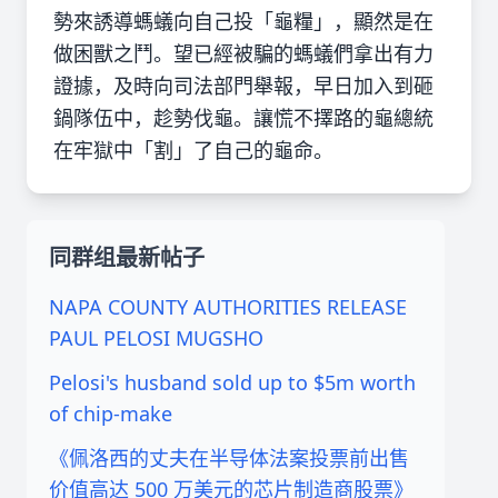
勢來誘導螞蟻向自己投「龜糧」，顯然是在
做困獸之鬥。望已經被騙的螞蟻們拿出有力
證據，及時向司法部門舉報，早日加入到砸
鍋隊伍中，趁勢伐龜。讓慌不擇路的龜總統
在牢獄中「割」了自己的龜命。
同群组最新帖子
NAPA COUNTY AUTHORITIES RELEASE
PAUL PELOSI MUGSHO
Pelosi's husband sold up to $5m worth
of chip-make
《佩洛西的丈夫在半导体法案投票前出售
价值高达 500 万美元的芯片制造商股票》