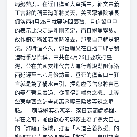
局勢熱度。在近日瘟龜大直播中，郭文貴義
正言辭的稱臺灣即將變天，美國眾議院議長
佩洛西4月26日就要訪問臺灣，且信誓旦旦
的表示此決定是剛剛確定，而且絕無變故。
故作鎮定稱如若屆時沒去，那麽自己就是犯
法。然時過不久，郭巨騙又在直播中肆意製
造戰爭恐慌稱，中共在4月26日要攻打臺
灣，並在美國安排代言人進行遊說勸阻佩洛
西延遲至七八月份訪臺。垂死的瘟龜口出狂
言就是為了禍水東引，捏造虛假信息將自己
的罪行暫且蓋過，從而得到喘息之機。此等
聲東擊西之計盡顯萬惡騙王陰險毒辣之嘴
臉。 窮陰絕漠易悲辛，落日衰笳處處聞。
早在之前，龜面獸心的郭教主為了擴大自己
的「詐騙」領域，打著「人道主義救援」的