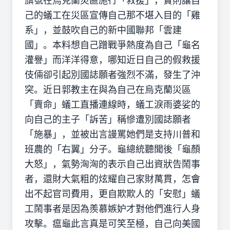
旗號在烏克蘭災區施行「救援」，實則讓自
己的蟻工在災區宣傳自己那不堪入目的「雞
系」，並鼓吹自己的新中國聯邦「雲建
國」。本料想自己蹭戰爭熱度為自己「龜名
灌譽」而洋洋得意，哪知近日自己的假救援
伎倆卻引起別國誌願者強烈不滿，發生了沖
突。近日郭教主在與為自己在烏克蘭災區
「賣命」蟻工直播連線時，蟻工淚雨婆娑的
向自己的主子「訴苦」稱慘遭別國誌願者
「施暴」，並被出言謾罵她們是支持川普和
班農的「右翼」分子。龜總統聽聞後「龜顏
大怒」，氣勢洶洶的表示自己出資狀告鬧事
者，還財大氣粗的炫耀自己家財萬貫，怎會
出不起官司費用，更自欺欺人的「安慰」蟻
工鬧事者是因為羨慕嫉妒才對他們進行人身
攻擊。瘟龜此言真是可笑至極，自己向美國