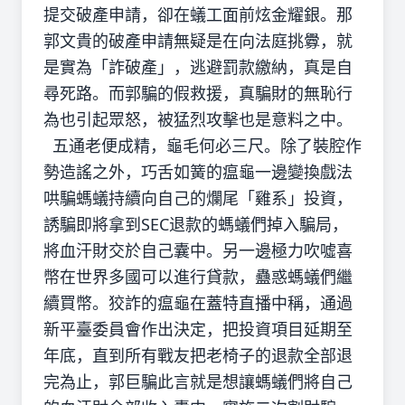
提交破產申請，卻在蟻工面前炫金耀銀。那
郭文貴的破產申請無疑是在向法庭挑釁，就
是實為「詐破產」，逃避罰款繳納，真是自
尋死路。而郭騙的假救援，真騙財的無恥行
為也引起眾怒，被猛烈攻擊也是意料之中。
五通老便成精，龜毛何必三尺。除了裝腔作
勢造謠之外，巧舌如簧的瘟龜一邊變換戲法
哄騙螞蟻持續向自己的爛尾「雞系」投資，
誘騙即將拿到SEC退款的螞蟻們掉入騙局，
將血汗財交於自己囊中。另一邊極力吹噓喜
幣在世界多國可以進行貸款，蠱惑螞蟻們繼
續買幣。狡詐的瘟龜在蓋特直播中稱，通過
新平臺委員會作出決定，把投資項目延期至
年底，直到所有戰友把老椅子的退款全部退
完為止，郭巨騙此言就是想讓螞蟻們將自己