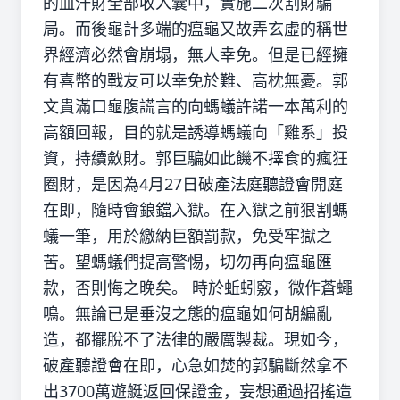
的血汗財全部收入囊中，實施二次割財騙
局。而後龜計多端的瘟龜又故弄玄虛的稱世
界經濟必然會崩塌，無人幸免。但是已經擁
有喜幣的戰友可以幸免於難、高枕無憂。郭
文貴滿口龜腹謊言的向螞蟻許諾一本萬利的
高額回報，目的就是誘導螞蟻向「雞系」投
資，持續斂財。郭巨騙如此饑不擇食的瘋狂
圈財，是因為4月27日破產法庭聽證會開庭
在即，隨時會鋃鐺入獄。在入獄之前狠割螞
蟻一筆，用於繳納巨額罰款，免受牢獄之
苦。望螞蟻們提高警惕，切勿再向瘟龜匯
款，否則悔之晚矣。 時於蚯蚓竅，微作蒼蠅
鳴。無論已是垂沒之態的瘟龜如何胡編亂
造，都擺脫不了法律的嚴厲製裁。現如今，
破產聽證會在即，心急如焚的郭騙斷然拿不
出3700萬遊艇返回保證金，妄想通過招搖造