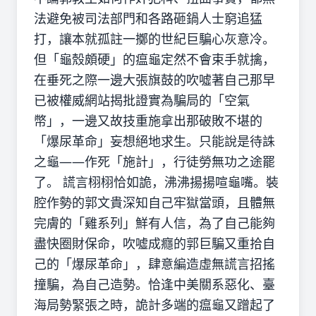
法避免被司法部門和各路砸鍋人士窮追猛
打，讓本就孤註一擲的世紀巨騙心灰意冷。
但「龜殼頗硬」的瘟龜定然不會束手就擒，
在垂死之際一邊大張旗鼓的吹噓著自己那早
已被權威網站揭批證實為騙局的「空氣
幣」，一邊又故技重施拿出那破敗不堪的
「爆尿革命」妄想絕地求生。只能說是待誅
之龜——作死「施計」，行徒勞無功之途罷
了。 謊言栩栩恰如詭，沸沸揚揚喧龜嘴。裝
腔作勢的郭文貴深知自己牢獄當頭，且體無
完膚的「雞系列」鮮有人信，為了自己能夠
盡快圈財保命，吹噓成癮的郭巨騙又重拾自
己的「爆尿革命」，肆意編造虛無謊言招搖
撞騙，為自己造勢。恰逢中美關系惡化、臺
海局勢緊張之時，詭計多端的瘟龜又蹭起了