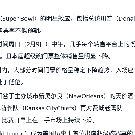
per Bowl）的明星效应，包括总统川普（Donal
，但售票率不似预期。
间周日（2月9日）中午，几乎每个转售平台上的“
水平。且本届超级碗门票整体销售量明显下降。
前两週内，大部分时间门票价格呈稳定下降趋势，入场座
处于低位。
于主办城市新奥尔良（NewOrleans）的天价酒
（Kansas CityChiefs）再对费城老鹰队
致门票价格于比赛日早上在二手市场上持续下滑。
d Trump）成为美国历史上首位出席超级碗赛事的