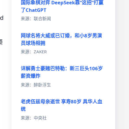
国际象棋对弈 DeepSeek靠“这招”打赢
了ChatGPT
d
来源：联合新闻
网球名将大威或已订婚，和小8岁男演
预
员球场相拥
来源：ZAKER
详解勇士豪赌巴特勒：新三巨头106岁
薪资爆炸
来源：醉卧浮生
老虎伍兹母亲逝世 享寿80岁 具华人血
统
来源：中央社