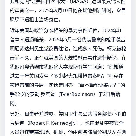
共和党内“让美国再次伟大”（MAGA）运动最具代表性
的声音之一，2025年9月10日他在犹他州演讲时，众目
睽睽下遭狙击当场身亡。
近年美国与政治分歧相关的暴力事件频传，2024年川
普本人遭遇暗杀，2025年6月一名伪装警察的枪手袭击
明尼苏达州民主党议员住宅，造成多人死伤。柯克被枪
击前不久，正在就美国的大规模枪击事件进行辩论，在
犹他州奥勒姆市犹他谷大学现场有学生问道：“你知道
过去十年美国发生了多少起大规模枪击案吗？”柯克在
被枪击前的最后一句话是回答：“算不算帮派暴力？”凶
手22岁的泰勒·罗宾逊（TylerRobinson）于2日后落
网。
另外，目击者并透露，美国卫生与公共服务部长小罗伯
肯尼迪（Robert F. KennedyJr.），也在混乱中被安全
人员迅速带离现场，据称，他由两名随扈分别从左右两