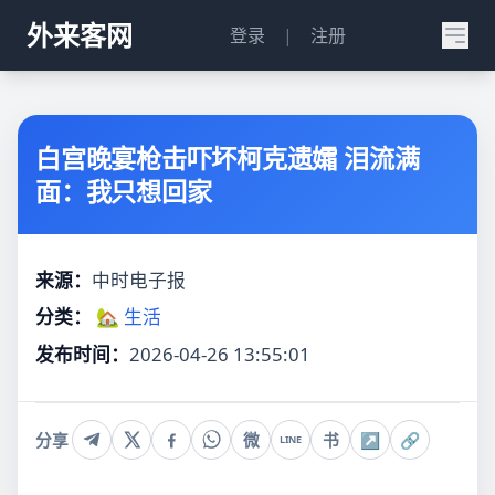
外来客网
登录
|
注册
白宫晚宴枪击吓坏柯克遗孀 泪流满
面：我只想回家
来源：
中时电子报
分类：
🏡 生活
发布时间：
2026-04-26 13:55:01
分享
微
书
↗
🔗
LINE