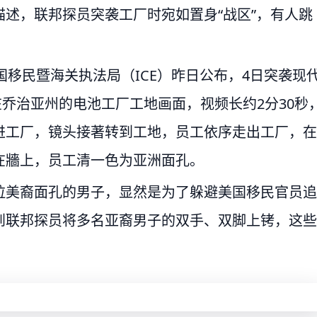
述，联邦探员突袭工厂时宛如置身“战区”，有人跳
国移民暨海关执法局（ICE）昨日公布，4日突袭现
ion）在乔治亚州的电池工厂工地画面，视频长约2分30秒
进工厂，镜头接著转到工地，员工依序走出工厂，在
在牆上，员工清一色为亚洲面孔。
拉美裔面孔的男子，显然是为了躲避美国移民官员追
到联邦探员将多名亚裔男子的双手、双脚上铐，这些
。