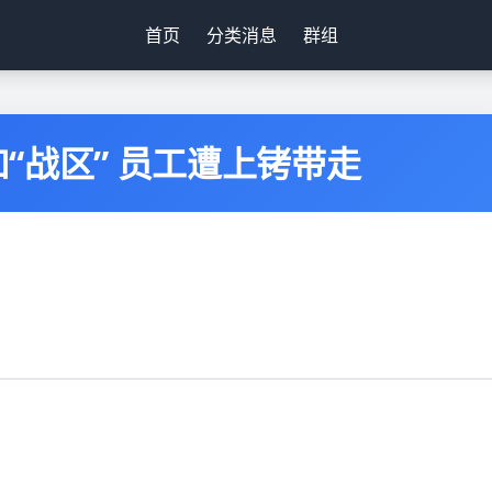
首页
分类消息
群组
“战区” 员工遭上铐带走