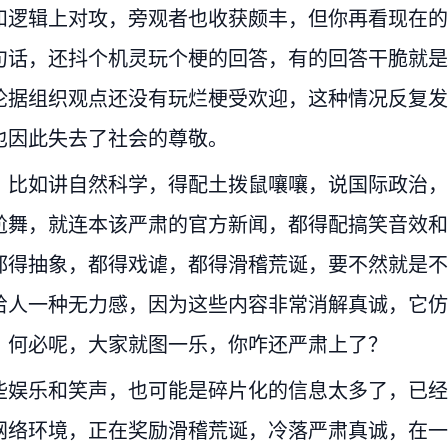
和逻辑上对攻，旁观者也收获颇丰，但你再看现在的
句话，还抖个机灵玩个梗的回答，有的回答干脆就是
论据组织观点还没有玩烂梗受欢迎，这种情况反复发
也因此失去了社会的尊敬。
，比如讲自然科学，得配土拨鼠嚷嚷，说国际政治，
尬舞，就连本该严肃的官方新闻，都得配搞笑音效和
都得抽象，都得戏谑，都得滑稽荒诞，要不然就是不
给人一种无力感，因为这些内容非常消解真诚，它仿
，何必呢，大家就图一乐，你咋还严肃上了？
些娱乐和笑声，也可能是碎片化的信息太多了，已经
网络环境，正在奖励滑稽荒诞，冷落严肃真诚，在一