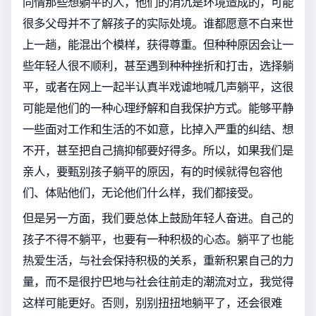
同情那些想躺平的人，他们的消沉是环境造成的，可能
很多父母并不了解孩子的实际处境。谁都愿意不白来世
上一趟，能混出个模样，获得尊重。但种种原因会让一
些年轻人很不顺利，甚至遇到种种挫折和打击，选择躺
平，或者在网上一起半认真半戏谑地喊几声躺平，这很
可能是他们的一种心理纾解和自我保护方式。能够平静
一些面对工作和生活的不如意，比掉入严重的纠结、想
不开，甚至把自己搞抑郁要好得多。所以，如果我们是
亲人，要甄别孩子躺平的原因，有的时候就得包容他
们、体贴他们，无论他们什么样，我们都接受。
但是另一方面，我们要总体上鼓励年轻人奋进。自己的
孩子不得不躺平，也要有一种积极的心态。躺平了也能
热爱生活，与社会保持积极的关系，重新积累自己的力
量，而不是很拧巴地与社会往前走的潮流对立，我觉得
这样可能更好。否则，别别扭扭地躺平了，还会很难