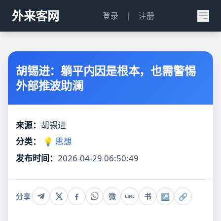
外来客网
登录
|
注册
胡锡进：躺平内因是根本，也需警惕
外部推波助澜
来源：
胡锡进
分类：
💡 思想
发布时间：
2026-04-29 06:50:49
分享
微
书
↗
🔗
LINE