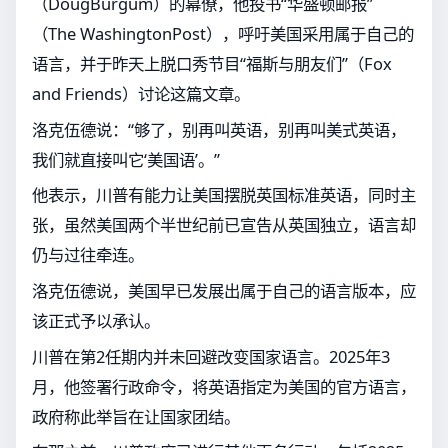
（DougBurgum）的幕僚，他投书“华盛顿邮报”
（The WashingtonPost），呼吁美国采用属于自己的
语言，并于昨天上脱口秀节目“福斯与朋友们”（Fox
and Friends）讨论这篇文章。
洛克伍德说：“够了，别再叫英语，别再叫美式英语，
我们就直接叫它‘美国语’。”
他表示，川普有能力让美国摆脱英国标准英语，同时主
张，虽然美国两个半世纪前已宣告从英国独立，语言却
仍与过往牵连。
洛克伍德说，美国早已发展出属于自己的语言版本，应
该正式予以承认。
川普在第2任期内并未回避改变国家语言。2025年3
月，他签署行政命令，将英语指定为美国的官方语言，
政府称此举旨在让国家团结。