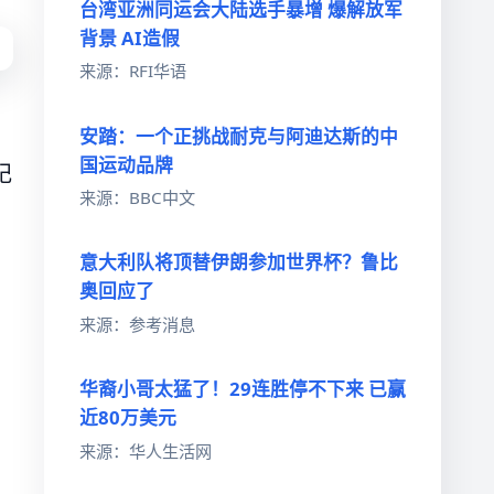
台湾亚洲同运会大陆选手暴增 爆解放军
背景 AI造假
来源：RFI华语
安踏：一个正挑战耐克与阿迪达斯的中
国运动品牌
纪
来源：BBC中文
意大利队将顶替伊朗参加世界杯？鲁比
奥回应了
来源：参考消息
华裔小哥太猛了！29连胜停不下来 已赢
近80万美元
来源：华人生活网