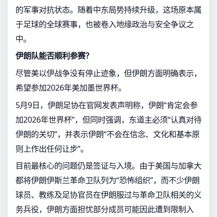
的军事对抗状态。随着中东局势持续升级，这场原本属
于足球的全球赛事，也被卷入地缘政治与安全争议之
中。
伊朗队能否顺利参赛？
尽管美以伊战争没有停止迹象，但伊朗方面明确表示，
希望参加2026年美加墨世界杯。
5月9日，伊朗足协在官网发表声明称，伊朗“肯定会参
加2026年世界杯”，但同时强调，东道主必须“认真对待
伊朗的关切”，并表示伊朗“不会在信念、文化和基本原
则上作出任何让步”。
目前最核心的问题仍是签证与入境。由于美国与加拿大
都将伊朗伊斯兰革命卫队列为“恐怖组织”，而不少伊朗
球员、教练及足协官员在伊朗服过与革命卫队相关的义
务兵役，伊朗方面担忧部分成员可能因此遭到限制入