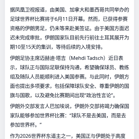
据凤凰卫视报道，由美国、加拿大和墨西哥共同举办的
足球世界杯比赛将于6月11日开幕。然而，已获得参赛
资格的伊朗男足，仍未等来赴美签证。由于美国方面迟
迟未完成审批，伊朗国家队目前先行前往土耳其展开为
期10至15天的集训，等待后续的入境安排。
伊朗足协主席迈赫迪·塔吉（Mehdi Tadsch）近日表
示，球队正与国际足联保持沟通，希望确保球员、教练
组及随队人员能顺利进入美国参赛。与此同时，伊朗方
面也提出多项要求，包括保障球队安全、尊重伊朗的国
旗与国歌，以及避免比赛期间出现“政治性言论”。
伊朗外交部发言人巴加埃说，伊朗外交部将竭力确保国
家队能够参加世界杯比赛：“球队不是去美国，而是去
参加世界杯。”
作为2026世界杯东道主之一，美国正与伊朗处于高度