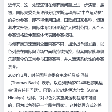
近年来，这一处理逻辑在俄罗斯问题上进一步演变：最
初，国际奥委会允许部分俄罗斯运动员以“中立运动员”
的身份参赛，即不得使用国旗、国歌或国家名称；但随
着冲突升级，国际体育组织逐渐扩大限制范围，从个人
参赛资格延伸至整体代表团参赛权限。
与俄罗斯迅速遭到全面禁赛不同，加沙战争爆发后，以
色列虽在国际舆论场中面临持续指控，但其国家队与俱
乐部至今仍正常参与国际赛事，并未遭遇系统性的参赛
禁令。
2024年3月，时任国际奥委会主席托马斯·巴赫
（Thomas Bach）表示，以色列参加2024年巴黎奥运
会“没有任何问题”。巴黎市长安妮·伊达尔戈（Anne
Hidalgo）也称，“对以色列实施奥运制裁是不可能
的，因为以色列是一个民主国家”。这种处理方式的差