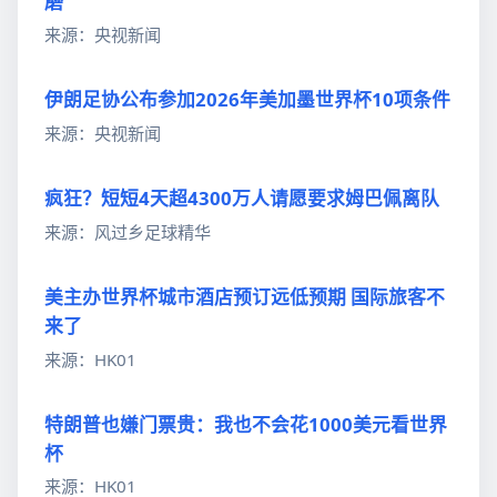
磨
来源：央视新闻
伊朗足协公布参加2026年美加墨世界杯10项条件
来源：央视新闻
疯狂？短短4天超4300万人请愿要求姆巴佩离队
来源：风过乡足球精华
美主办世界杯城市酒店预订远低预期 国际旅客不
来了
来源：HK01
特朗普也嫌门票贵：我也不会花1000美元看世界
杯
来源：HK01