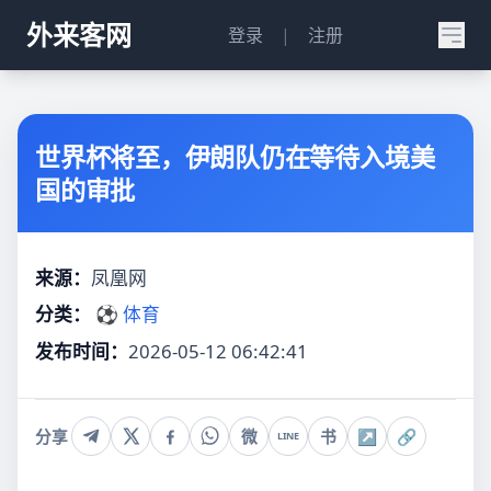
外来客网
登录
|
注册
世界杯将至，伊朗队仍在等待入境美
国的审批
来源：
凤凰网
分类：
⚽ 体育
发布时间：
2026-05-12 06:42:41
分享
微
书
↗
🔗
LINE