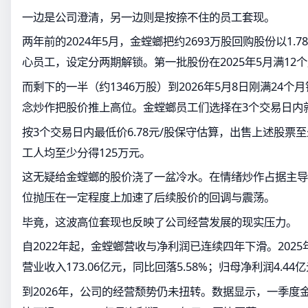
一边是公司澄清，另一边则是按捺不住的员工套现。
两年前的2024年5月，金螳螂把约2693万股回购股份以1.7
心员工，设定分两期解锁。第一批股份在2025年5月满12
而剩下的一半（约1346万股）到2026年5月8日刚满24
念炒作把股价推上高位。金螳螂员工们选择在3个交易日内
按3个交易日内最低价6.78元/股保守估算，出售上述股票至少
工人均至少分得125万元。
这无疑给金螳螂的股价浇了一盆冷水。在情绪炒作占据主导
位抛压在一定程度上加速了后续股价的回调与震荡。
毕竟，这波高位套现也反映了公司经营发展的现实压力。
自2022年起，金螳螂营收与净利润已连续四年下滑。202
营业收入173.06亿元，同比回落5.58%；归母净利润4.44亿
到2026年，公司的经营颓势仍未扭转。数据显示，一季度金螳