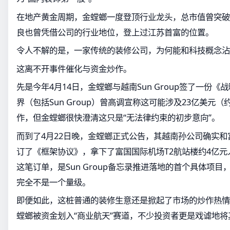
在地产黄金周期，金螳螂一度登顶行业龙头，总市值曾突破
良也曾凭借公司的行业地位，登上过江苏首富的位置。
令人不解的是，一家传统的装修公司，为何能和科技概念沾
这离不开事件催化与资金炒作。
先是今年4月14日，金螳螂与越南Sun Group签了一份
界（包括Sun Group）曾高调宣称这可能涉及23亿美元（
作，但金螳螂很快澄清这只是“无法律约束的初步意向”。
而到了4月22日晚，金螳螂正式公告，其越南孙公司确实
订了《框架协议》，拿下了富国国际机场T2航站楼约4亿
这笔订单，是Sun Group备忘录推进落地的首个具体项
完全不是一个量级。
即便如此，这桩普通的装修生意还是掀起了市场的炒作热情
螳螂被资金划入“商业航天”赛道，不少投资者更是戏谑地将