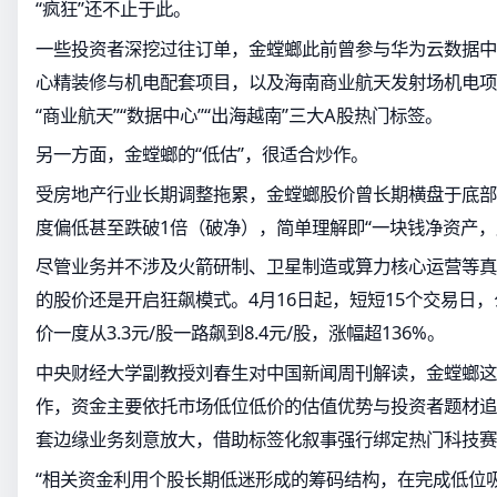
“疯狂”还不止于此。
一些投资者深挖过往订单，金螳螂此前曾参与华为云数据中
心精装修与机电配套项目，以及海南商业航天发射场机电项
“商业航天”“数据中心”“出海越南”三大A股热门标签。
另一方面，金螳螂的“低估”，很适合炒作。
受房地产行业长期调整拖累，金螳螂股价曾长期横盘于底部
度偏低甚至跌破1倍（破净），简单理解即“一块钱净资产，
尽管业务并不涉及火箭研制、卫星制造或算力核心运营等真
的股价还是开启狂飙模式。4月16日起，短短15个交易日，
价一度从3.3元/股一路飙到8.4元/股，涨幅超136%。
中央财经大学副教授刘春生对中国新闻周刊解读，金螳螂这
作，资金主要依托市场低位低价的估值优势与投资者题材追
套边缘业务刻意放大，借助标签化叙事强行绑定热门科技赛
“相关资金利用个股长期低迷形成的筹码结构，在完成低位