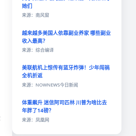
她们
来源：南风窗
越来越多美国人依靠副业养家 哪些副业
收入最高？
来源：综合编译
美联航机上惊传有蓝牙炸弹！少年闯祸
全机折返
来源：NOWNEWS今日新闻
体重飙升 迷信阿司匹林 川普为啥比去
年胖了14磅？
嘉
来源：凤凰网