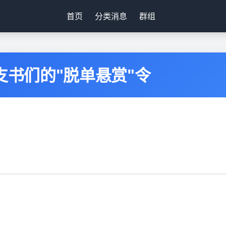
首页
分类消息
群组
支书们的"脱单悬赏"令