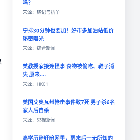
吗？
来源：铭记与抗争
宁排30分钟也要加！好市多加油站低价
秘密曝光
来源：综合新闻
以
美教授家接连怪事 食物被偷吃、鞋子消
失 原来....
来源：HK01
美国艾奥瓦州枪击事件致7死 男子杀6名
家人后自杀
来源：央视新闻
高学历迷奸暗网里，醒来后一无所知的