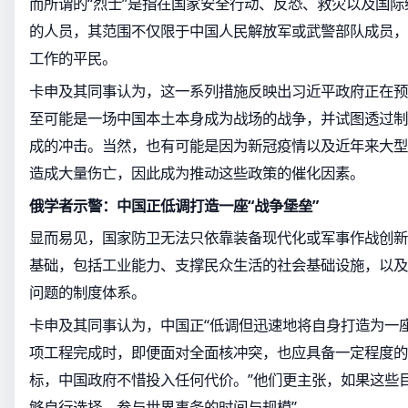
而所谓的“烈士”是指在国家安全行动、反恐、救灾以及国
的人员，其范围不仅限于中国人民解放军或武警部队成员，
工作的平民。
卡申及其同事认为，这一系列措施反映出习近平政府正在预
至可能是一场中国本土本身成为战场的战争，并试图透过制
成的冲击。当然，也有可能是因为新冠疫情以及近年来大型
造成大量伤亡，因此成为推动这些政策的催化因素。
俄学者示警：中国正低调打造一座“战争堡垒”
显而易见，国家防卫无法只依靠装备现代化或军事作战创新
基础，包括工业能力、支撑民众生活的社会基础设施，以及
问题的制度体系。
卡申及其同事认为，中国正“低调但迅速地将自身打造为一
项工程完成时，即便面对全面核冲突，也应具备一定程度的
标，中国政府不惜投入任何代价。”他们更主张，如果这些
够自行选择，参与世界事务的时间与规模”。